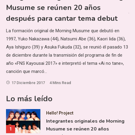
bo
Musume se reúnen 20 años
ja
después para cantar tema debut
y e
gr
La formación original de Morning Musume que debutó en
 el
1997, Yuko Nakazawa (44), Natsumi Abe (36), Kaori Iida (36),
o
Aya Ishiguro (39) y Asuka Fukuda (32), se reunió él pasado 13
 no
de diciembre durante la transmisión del programa de fin de
año «FNS Kayousai 2017» e interpretó el tema «Ai no tane»,
canción que marcó…
17 Diciembre 2017
4 Mins Read
Lo más leído
Hello! Project
Integrantes originales de Morning
Musume se reúnen 20 años
1