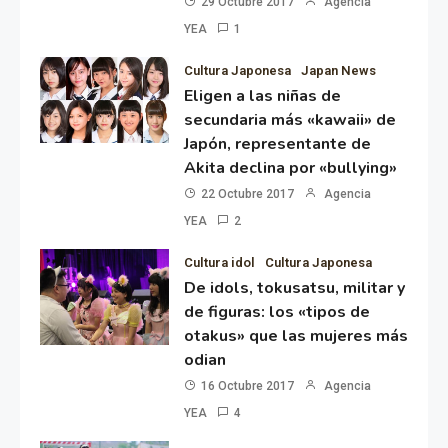
29 Octubre 2017
Agencia
YEA
1
Cultura Japonesa
Japan News
Eligen a las niñas de
secundaria más «kawaii» de
Japón, representante de
Akita declina por «bullying»
22 Octubre 2017
Agencia
YEA
2
Cultura idol
Cultura Japonesa
De idols, tokusatsu, militar y
de figuras: los «tipos de
otakus» que las mujeres más
odian
16 Octubre 2017
Agencia
YEA
4