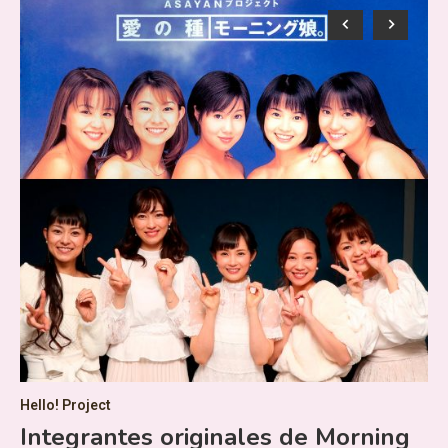
AK
C
p
v
en
Un
Hello! Project
Kod
Integrantes originales de Morning