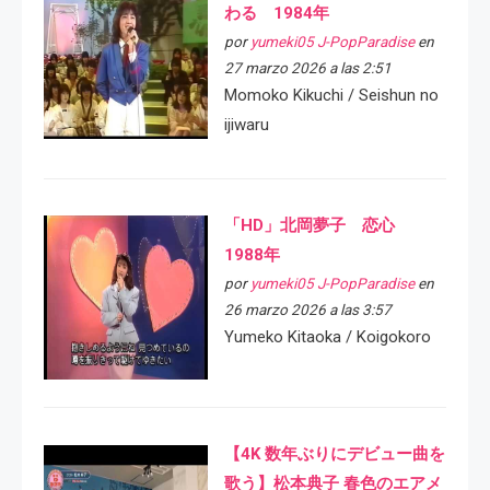
わる 1984年
por
yumeki05 J-PopParadise
en
27 marzo 2026 a las 2:51
Momoko Kikuchi / Seishun no
ijiwaru
「HD」北岡夢子 恋心
1988年
por
yumeki05 J-PopParadise
en
26 marzo 2026 a las 3:57
Yumeko Kitaoka / Koigokoro
【4K 数年ぶりにデビュー曲を
歌う】松本典子 春色のエアメ