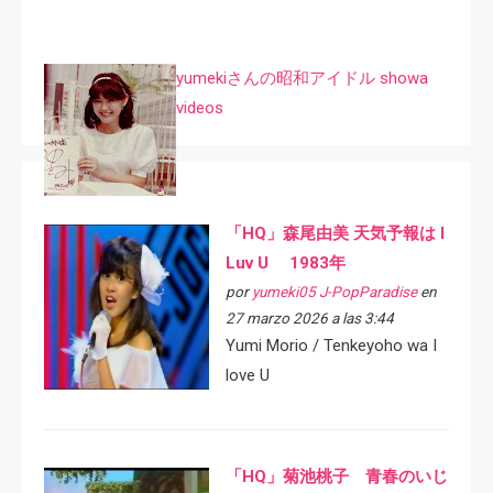
yumekiさんの昭和アイドル showa
videos
「HQ」森尾由美 天気予報は I
Luv U 1983年
por
yumeki05 J-PopParadise
en
27 marzo 2026 a las 3:44
Yumi Morio / Tenkeyoho wa I
love U
「HQ」菊池桃子 青春のいじ