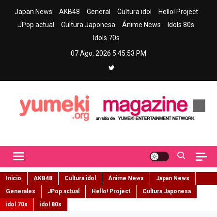
Skip
Japan News
AKB48
General
Cultura idol
Hello! Project
to
JPop actual
Cultura Japonesa
Ánime News
Idols 80s
content
Idols 70s
07 Ago, 2026
5:45:55 PM
Yumeki Magazine
Jpop y musica idol – Tu portal de jpop, movimiento idol y cultura
japonesa en español
Inicio
AKB48
Cultura idol
Ánime News
Japan News
Generales
JPop actual
Hello! Project
Cultura Japonesa
idol 70s
idol 80s