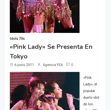
Idols 70s
«Pink Lady» Se Presenta En
Tokyo
0
6 junio 2011
Agencia YEA
«Pink
Lady», el
popular
dueto idol
de los