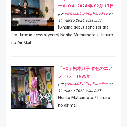
ール O.A. 2024 年 02月 17日
por
yumeki05 J-PopParadise
en
11 marzo 2026 a las 5:33
[Singing debut song for the
first time in several years] Noriko Matsumoto / Haruiro
no Air Mail
「HQ」松本典子 春色のエア
メール 1985年
por
yumeki05 J-PopParadise
en
11 marzo 2026 a las 5:23
Noriko Matsumoto / haruiro
no air mail