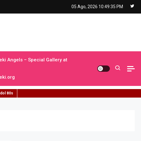
05 Ago, 2026
10:49:37 PM
ki Angels – Special Gallery at
ki.org
idol 80s