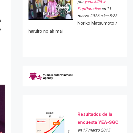
por
yumeki05 J-
PopParadise
en 11
marzo 2026 a las 5:23
8
Noriko Matsumoto /
y
haruiro no air mail
Resultados de la
encuesta YEA-SGC
en 17 marzo 2015