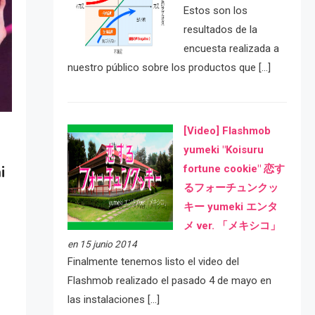
Estos son los
resultados de la
encuesta realizada a
nuestro público sobre los productos que […]
[Video] Flashmob
yumeki "Koisuru
i
fortune cookie" 恋す
るフォーチュンクッ
キー yumeki エンタ
メ ver. 「メキシコ」
en 15 junio 2014
Finalmente tenemos listo el video del
Flashmob realizado el pasado 4 de mayo en
las instalaciones […]