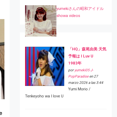
yumekiさんの昭和アイドル
showa videos
「HQ」森尾由美 天気
予報は I Luv U
1983年
por
yumeki05 J-
PopParadise
en 27
marzo 2026 a las 3:44
Yumi Morio /
Tenkeyoho wa I love U
e