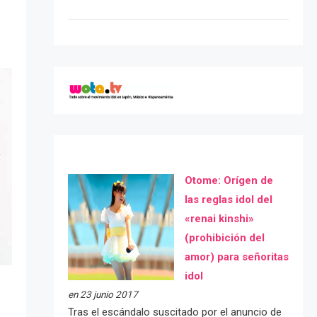
Otome: Orígen de
las reglas idol del
«renai kinshi»
(prohibición del
amor) para señoritas
idol
en 23 junio 2017
Tras el escándalo suscitado por el anuncio de