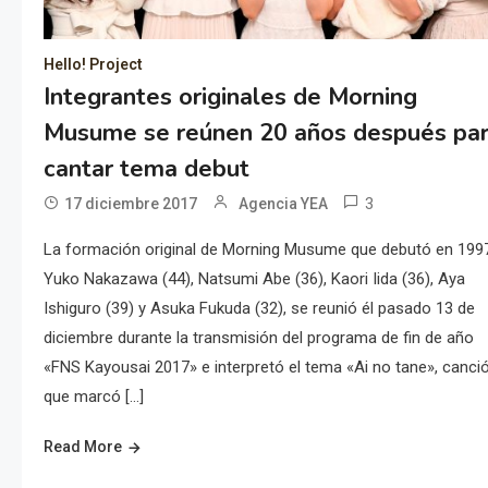
Hello! Project
Integrantes originales de Morning
Musume se reúnen 20 años después pa
cantar tema debut
3
17 diciembre 2017
Agencia YEA
La formación original de Morning Musume que debutó en 199
Yuko Nakazawa (44), Natsumi Abe (36), Kaori Iida (36), Aya
Ishiguro (39) y Asuka Fukuda (32), se reunió él pasado 13 de
diciembre durante la transmisión del programa de fin de año
«FNS Kayousai 2017» e interpretó el tema «Ai no tane», canci
que marcó […]
Read More