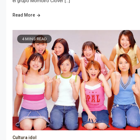
el grupo Momoiro Clover […]
Read More
4 MINS READ
Cultura idol