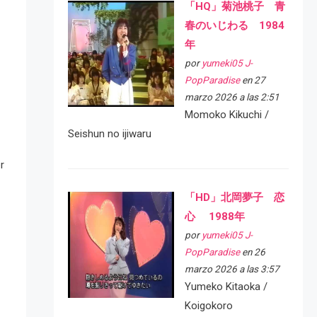
「HQ」菊池桃子 青
春のいじわる 1984
年
por
yumeki05 J-
PopParadise
en 27
marzo 2026 a las 2:51
Momoko Kikuchi /
Seishun no ijiwaru
n
r
「HD」北岡夢子 恋
心 1988年
por
yumeki05 J-
PopParadise
en 26
marzo 2026 a las 3:57
Yumeko Kitaoka /
Koigokoro