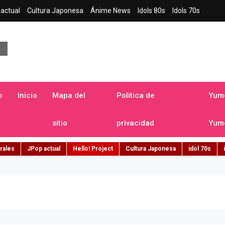
actual
Cultura Japonesa
Ánime News
Idols 80s
Idols 70s
a japonesa en español
o
Inicio
Mapa del
Politica de
Yume
sitio
privacidad
Yume
rales
JPop actual
Hello! Project
Cultura Japonesa
idol 70s