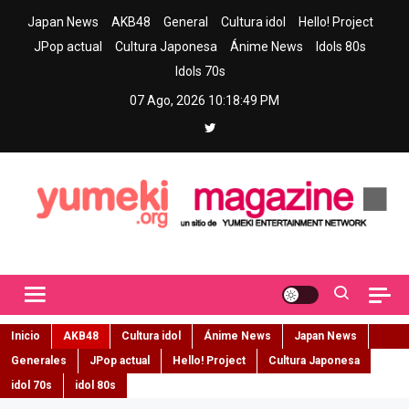
Skip
Japan News
AKB48
General
Cultura idol
Hello! Project
to
JPop actual
Cultura Japonesa
Ánime News
Idols 80s
content
Idols 70s
07 Ago, 2026
10:18:51 PM
Yumeki Magazine
Jpop y musica idol – Tu portal de jpop, movimiento idol y cultura
japonesa en español
Inicio
AKB48
Cultura idol
Ánime News
Japan News
Generales
JPop actual
Hello! Project
Cultura Japonesa
idol 70s
idol 80s