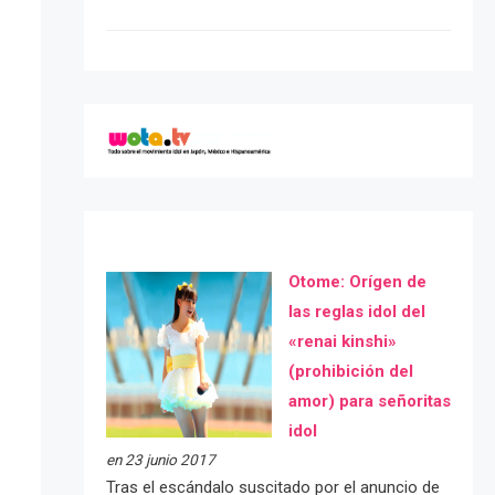
Otome: Orígen de
las reglas idol del
«renai kinshi»
(prohibición del
amor) para señoritas
idol
en 23 junio 2017
Tras el escándalo suscitado por el anuncio de