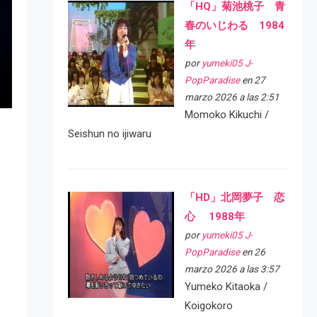
「HQ」菊池桃子 青
春のいじわる 1984
年
por
yumeki05 J-
PopParadise
en 27
marzo 2026 a las 2:51
Momoko Kikuchi /
Seishun no ijiwaru
「HD」北岡夢子 恋
心 1988年
por
yumeki05 J-
PopParadise
en 26
marzo 2026 a las 3:57
Yumeko Kitaoka /
Koigokoro