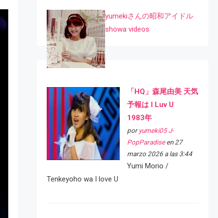
yumekiさんの昭和アイドル
showa videos
「HQ」森尾由美 天気
予報は I Luv U
1983年
por
yumeki05 J-
PopParadise
en 27
marzo 2026 a las 3:44
Yumi Morio /
Tenkeyoho wa I love U