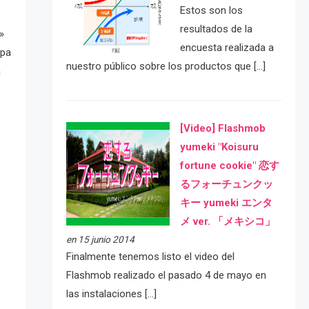
Estos son los
resultados de la
»
encuesta realizada a
upa
nuestro público sobre los productos que […]
a
[Video] Flashmob
yumeki "Koisuru
fortune cookie" 恋す
るフォーチュンクッ
キー yumeki エンタ
メ ver. 「メキシコ」
en 15 junio 2014
Finalmente tenemos listo el video del
Flashmob realizado el pasado 4 de mayo en
las instalaciones […]