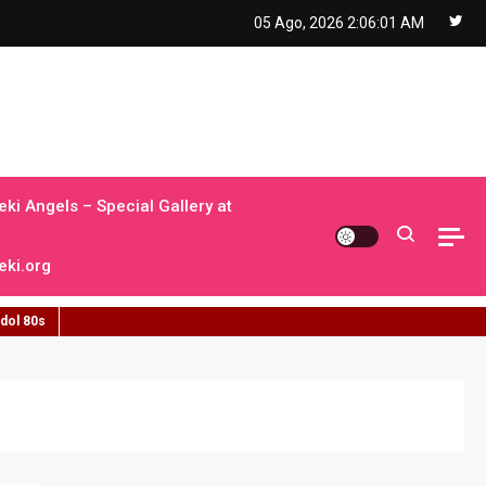
05 Ago, 2026
2:06:03 AM
ki Angels – Special Gallery at
ki.org
idol 80s