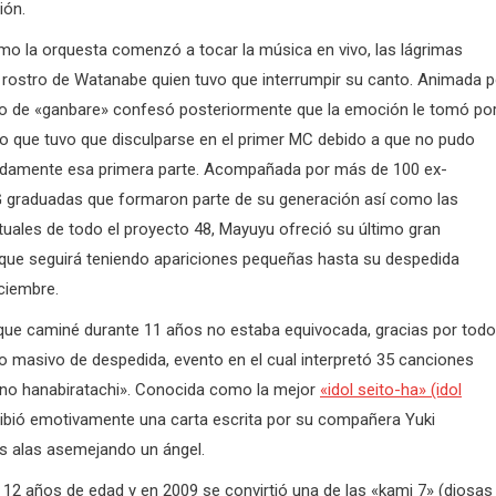
ión.
o la orquesta comenzó a tocar la música en vivo, las lágrimas
l rostro de Watanabe quien tuvo que interrumpir su canto. Animada p
ito de «ganbare» confesó posteriormente que la emoción le tomó po
lo que tuvo que disculparse en el primer MC debido a que no pudo
adamente esa primera parte. Acompañada por más de 100 ex-
G graduadas que formaron parte de su generación así como las
tuales de todo el proyecto 48, Mayuyu ofreció su último gran
nque seguirá teniendo apariciones pequeñas hasta su despedida
iciembre.
que caminé durante 11 años no estaba equivocada, gracias por todo
 masivo de despedida, evento en el cual interpretó 35 canciones
 no hanabiratachi». Conocida como la mejor
«idol seito-ha» (idol
cibió emotivamente una carta escrita por su compañera Yuki
as alas asemejando un ángel.
2 años de edad y en 2009 se convirtió una de las «kami 7» (diosas