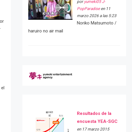
por
yumeki05 J-
PopParadise
en 11
marzo 2026 a las 5:23
or
Noriko Matsumoto /
r
haruiro no air mail
 el
Resultados de la
encuesta YEA-SGC
en 17 marzo 2015