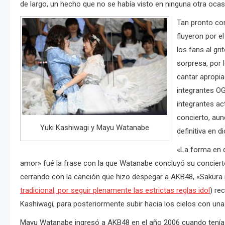
de largo, un hecho que no se había visto en ninguna otra ocas
Tan pronto com
fluyeron por e
los fans al gr
sorpresa, por 
cantar apropi
integrantes O
integrantes ac
concierto, au
Yuki Kashiwagi y Mayu Watanabe
definitiva en d
«La forma en 
amor» fué la frase con la que Watanabe concluyó su concierto
cerrando con la canción que hizo despegar a AKB48, «Sakura
tradicional, por seguir plenamente las estrictas reglas idol
) re
Kashiwagi, para posteriormente subir hacia los cielos con un
Mayu Watanabe ingresó a AKB48 en el año 2006 cuando tenía 1