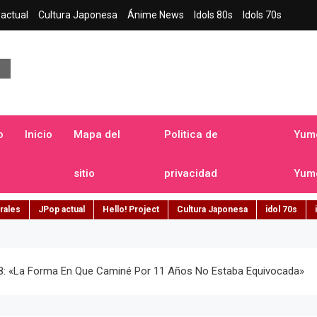
actual
Cultura Japonesa
Ánime News
Idols 80s
Idols 70s
a japonesa en español
o
Inicio
Mapa del
Politica de
Yume
sitio
privacidad
Yume
rales
JPop actual
Hello! Project
Cultura Japonesa
idol 70s
: «la Forma En Que Caminé Por 11 Años No Estaba Equivocada»