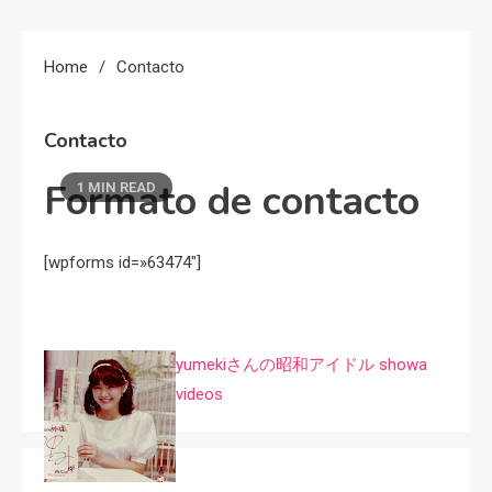
Home
Contacto
Contacto
Formato de contacto
1 MIN READ
[wpforms id=»63474″]
yumekiさんの昭和アイドル showa
videos