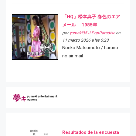
「HQ」松本典子 春色のエア
メール 1985年
por
yumeki05 J-PopParadise
en
11 marzo 2026 a las 5:23
Noriko Matsumoto / haruiro
no air mail
Resultados de la encuesta