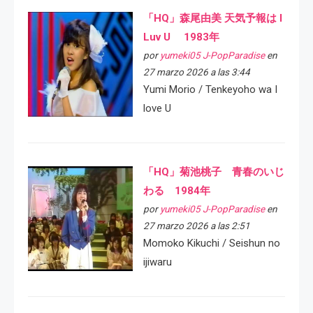
「HQ」森尾由美 天気予報は I
Luv U 1983年
por
yumeki05 J-PopParadise
en
27 marzo 2026 a las 3:44
Yumi Morio / Tenkeyoho wa I
love U
「HQ」菊池桃子 青春のいじ
わる 1984年
por
yumeki05 J-PopParadise
en
27 marzo 2026 a las 2:51
Momoko Kikuchi / Seishun no
ijiwaru