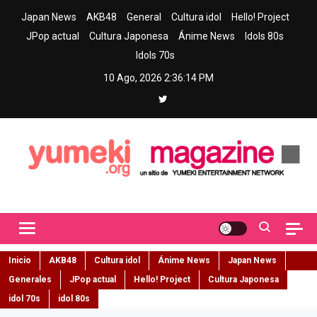
Skip
Japan News
AKB48
General
Cultura idol
Hello! Project
to
JPop actual
Cultura Japonesa
Ánime News
Idols 80s
content
Idols 70s
10 Ago, 2026
2:36:15 PM
Yumeki Magazine
Jpop y musica idol – Tu portal de jpop, movimiento idol y cultura
japonesa en español
Inicio
AKB48
Cultura idol
Ánime News
Japan News
Generales
JPop actual
Hello! Project
Cultura Japonesa
idol 70s
idol 80s