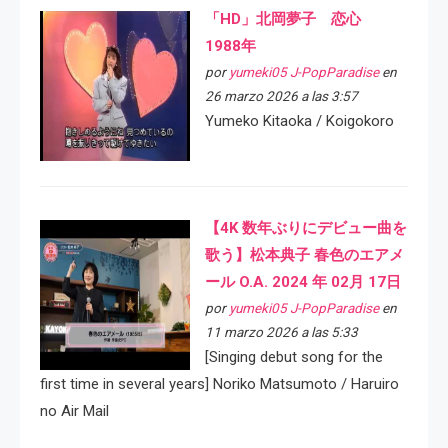
「HD」北岡夢子 恋心
1988年
por
yumeki05 J-PopParadise
en
26 marzo 2026 a las 3:57
Yumeko Kitaoka / Koigokoro
【4K 数年ぶりにデビュー曲を
歌う】松本典子 春色のエアメ
ール O.A. 2024 年 02月 17日
por
yumeki05 J-PopParadise
en
11 marzo 2026 a las 5:33
[Singing debut song for the
first time in several years] Noriko Matsumoto / Haruiro
no Air Mail