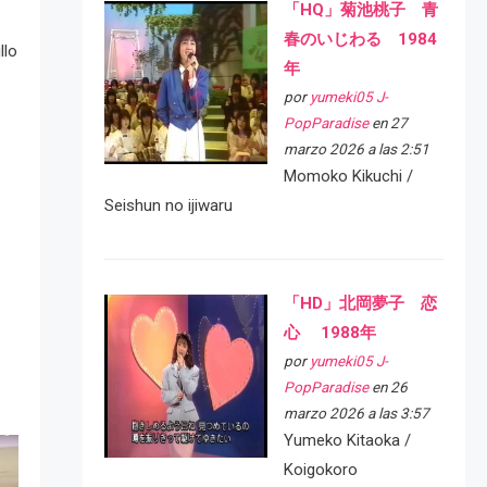
「HQ」菊池桃子 青
春のいじわる 1984
llo
年
por
yumeki05 J-
PopParadise
en 27
marzo 2026 a las 2:51
Momoko Kikuchi /
Seishun no ijiwaru
「HD」北岡夢子 恋
心 1988年
por
yumeki05 J-
PopParadise
en 26
marzo 2026 a las 3:57
Yumeko Kitaoka /
Koigokoro