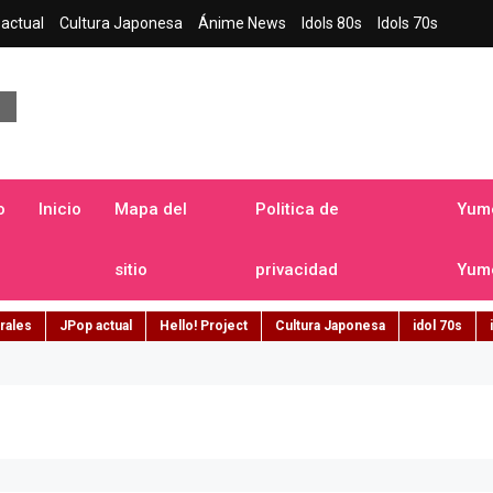
actual
Cultura Japonesa
Ánime News
Idols 80s
Idols 70s
a japonesa en español
o
Inicio
Mapa del
Politica de
Yume
sitio
privacidad
Yume
rales
JPop actual
Hello! Project
Cultura Japonesa
idol 70s