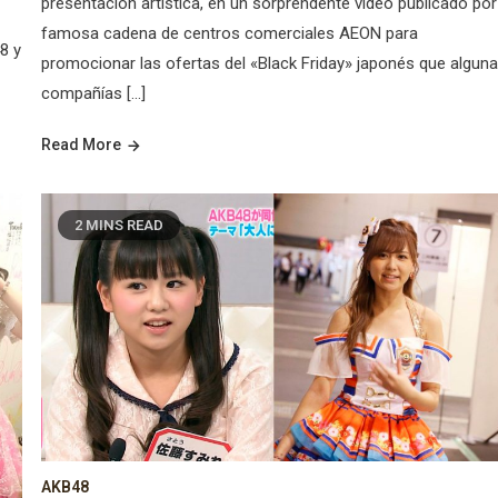
presentación artística, en un sorprendente video publicado por
famosa cadena de centros comerciales AEON para
8 y
promocionar las ofertas del «Black Friday» japonés que algun
compañías […]
Read More
2 MINS READ
AKB48