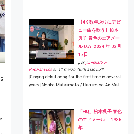
【4K 数年ぶりにデビ
ュー曲を歌う】松本
典子 春色のエアメー
ル O.A. 2024 年 02月
17日
por
yumeki05 J-
PopParadise
en 11 marzo 2026 a las 5:33
[Singing debut song for the first time in several
ls
years] Noriko Matsumoto / Haruiro no Air Mail
「HQ」松本典子 春色
te
のエアメール 1985
年