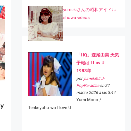
yumekiさんの昭和アイドル
showa videos
「HQ」森尾由美 天気
予報は I Luv U
1983年
por
yumeki05 J-
PopParadise
en 27
marzo 2026 a las 3:44
Yumi Morio /
 y
Tenkeyoho wa I love U