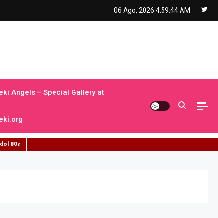
06 Ago, 2026
4:59:45 AM
ki Angels – Special Gallery at
ki.org
idol 80s