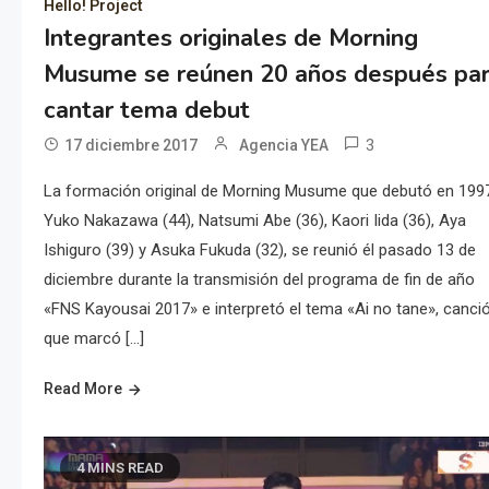
Hello! Project
Integrantes originales de Morning
Musume se reúnen 20 años después pa
cantar tema debut
3
17 diciembre 2017
Agencia YEA
La formación original de Morning Musume que debutó en 199
Yuko Nakazawa (44), Natsumi Abe (36), Kaori Iida (36), Aya
Ishiguro (39) y Asuka Fukuda (32), se reunió él pasado 13 de
diciembre durante la transmisión del programa de fin de año
«FNS Kayousai 2017» e interpretó el tema «Ai no tane», canci
que marcó […]
Read More
4 MINS READ