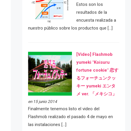
Estos son los
resultados de la
encuesta realizada a
nuestro público sobre los productos que […]
[Video] Flashmob
yumeki "Koisuru
fortune cookie" 恋す
るフォーチュンクッ
キー yumeki エンタ
メ ver. 「メキシコ」
en 15 junio 2014
Finalmente tenemos listo el video del
Flashmob realizado el pasado 4 de mayo en
las instalaciones […]