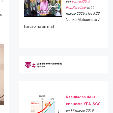
 la
por
yumeki05 J-
PopParadise
en 11
marzo 2026 a las 5:23
as
Noriko Matsumoto /
haruiro no air mail
Resultados de la
encuesta YEA-SGC
en 17 marzo 2015