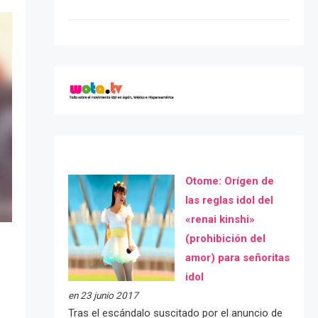
Otome: Orígen de
las reglas idol del
«renai kinshi»
(prohibición del
amor) para señoritas
idol
en 23 junio 2017
Tras el escándalo suscitado por el anuncio de