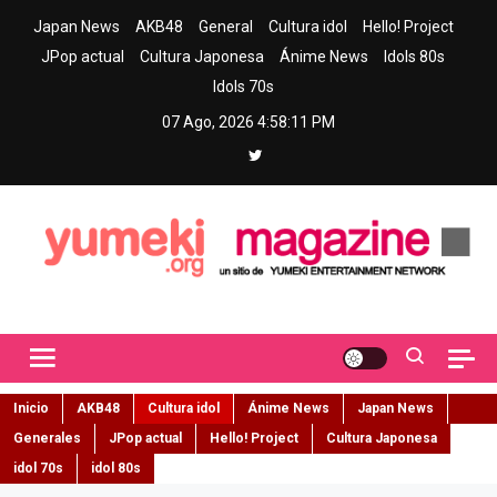
Skip
Japan News
AKB48
General
Cultura idol
Hello! Project
to
JPop actual
Cultura Japonesa
Ánime News
Idols 80s
content
Idols 70s
07 Ago, 2026
4:58:12 PM
Yumeki Magazine
Jpop y musica idol – Tu portal de jpop, movimiento idol y cultura
japonesa en español
Inicio
AKB48
Cultura idol
Ánime News
Japan News
Generales
JPop actual
Hello! Project
Cultura Japonesa
idol 70s
idol 80s