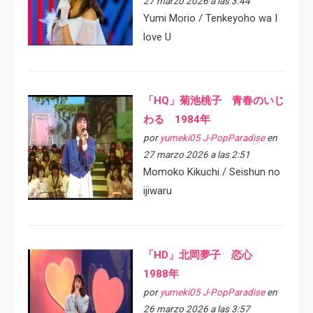
27 marzo 2026 a las 3:44
Yumi Morio / Tenkeyoho wa I
love U
「HQ」菊池桃子 青春のいじ
わる 1984年
por
yumeki05 J-PopParadise
en
27 marzo 2026 a las 2:51
Momoko Kikuchi / Seishun no
ijiwaru
「HD」北岡夢子 恋心
1988年
por
yumeki05 J-PopParadise
en
26 marzo 2026 a las 3:57