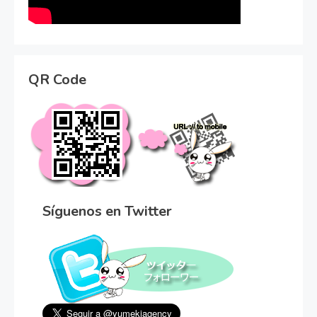
QR Code
Síguenos en Twitter