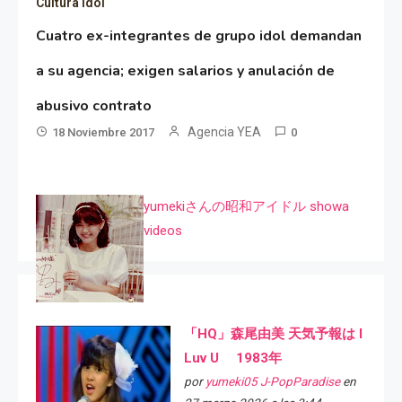
Cultura idol
Cuatro ex-integrantes de grupo idol demandan
a su agencia; exigen salarios y anulación de
abusivo contrato
Agencia YEA
18 Noviembre 2017
0
yumekiさんの昭和アイドル showa
videos
「HQ」森尾由美 天気予報は I
Luv U 1983年
por
yumeki05 J-PopParadise
en