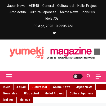
Skip
Japan News
AKB48
General
Cultura idol
Hello! Project
to
JPop actual
Cultura Japonesa
Ánime News
Idols 80s
content
Idols 70s
09 Ago, 2026
10:29:07 AM
Yumeki Magazine
Jpop y musica idol – Tu portal de jpop, movimiento idol y cultura
japonesa en español
Inicio
AKB48
Cultura idol
Ánime News
Japan News
Generales
JPop actual
Hello! Project
Cultura Japonesa
idol 70s
idol 80s