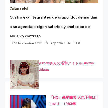
Cultura idol
Cuatro ex-integrantes de grupo idol demandan
a su agencia; exigen salarios y anulación de
abusivo contrato
Agencia YEA
18 Noviembre 2017
0
yumekiさんの昭和アイドル showa
videos
「HQ」森尾由美 天気予報は I
Luv U 1983年