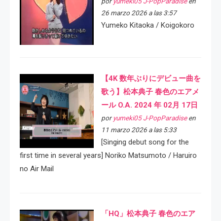
por
yumeki05 J-PopParadise
en
26 marzo 2026 a las 3:57
Yumeko Kitaoka / Koigokoro
【4K 数年ぶりにデビュー曲を
歌う】松本典子 春色のエアメ
ール O.A. 2024 年 02月 17日
por
yumeki05 J-PopParadise
en
11 marzo 2026 a las 5:33
[Singing debut song for the
first time in several years] Noriko Matsumoto / Haruiro
no Air Mail
「HQ」松本典子 春色のエア