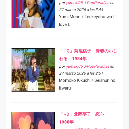
por
yumeki05 J-PopParadise
en
27 marzo 2026 a las 3:44
Yumi Morio / Tenkeyoho wa I
love U
「HQ」菊池桃子 青春のいじ
わる 1984年
por
yumeki05 J-PopParadise
en
27 marzo 2026 a las 2:51
Momoko Kikuchi / Seishun no
ijiwaru
「HD」北岡夢子 恋心
1988年