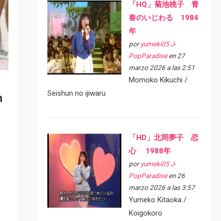
「HQ」菊池桃子 青
春のいじわる 1984
年
por
yumeki05 J-
PopParadise
en 27
marzo 2026 a las 2:51
Momoko Kikuchi /
Seishun no ijiwaru
n
「HD」北岡夢子 恋
心 1988年
por
yumeki05 J-
PopParadise
en 26
marzo 2026 a las 3:57
Yumeko Kitaoka /
Koigokoro