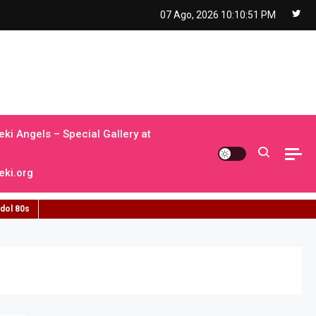
07 Ago, 2026
10:10:52 PM
ki Angels – Special Gallery at
ki.org
idol 80s