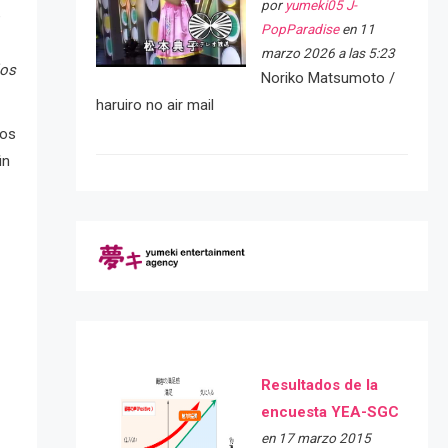
por
yumeki05 J-
e
PopParadise
en 11
marzo 2026 a las 5:23
los
Noriko Matsumoto /
haruiro no air mail
nos
in
Resultados de la
encuesta YEA-SGC
en 17 marzo 2015