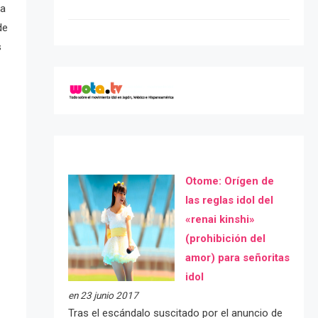
la
de
s
Otome: Orígen de
las reglas idol del
«renai kinshi»
(prohibición del
amor) para señoritas
idol
en 23 junio 2017
Tras el escándalo suscitado por el anuncio de