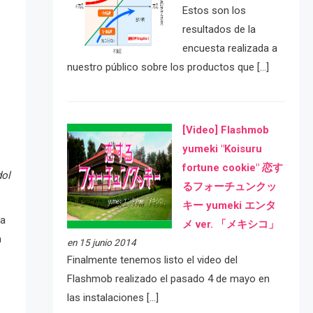
Estos son los
resultados de la
encuesta realizada a
nuestro público sobre los productos que […]
[Video] Flashmob
yumeki "Koisuru
fortune cookie" 恋す
dol
るフォーチュンクッ
キー yumeki エンタ
a
メ ver. 「メキシコ」
n
en 15 junio 2014
Finalmente tenemos listo el video del
Flashmob realizado el pasado 4 de mayo en
las instalaciones […]