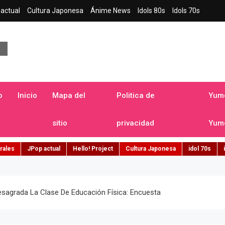
actual
Cultura Japonesa
Ánime News
Idols 80s
Idols 70s
a japonesa en español
o
Inicio
Mapa del
Politica de
Yume
sitio
privacidad
Yume
rales
JPop actual
Hello! Project
Cultura Japonesa
idol 70s
agrada La Clase De Educación Física: Encuesta