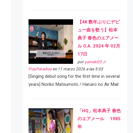
【4K 数年ぶりにデビ
ュー曲を歌う】松本
典子 春色のエアメー
ル O.A. 2024 年 02月
17日
por
yumeki05 J-
PopParadise
en 11 marzo 2026 a las 5:33
[Singing debut song for the first time in several
years] Noriko Matsumoto / Haruiro no Air Mail
「HQ」松本典子 春色
のエアメール 1985
年