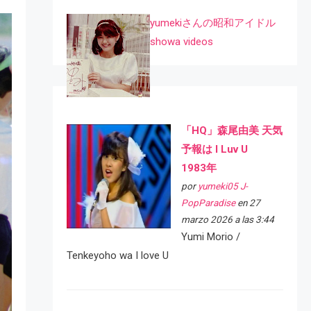
yumekiさんの昭和アイドル
showa videos
「HQ」森尾由美 天気
予報は I Luv U
1983年
por
yumeki05 J-
PopParadise
en 27
marzo 2026 a las 3:44
Yumi Morio /
Tenkeyoho wa I love U