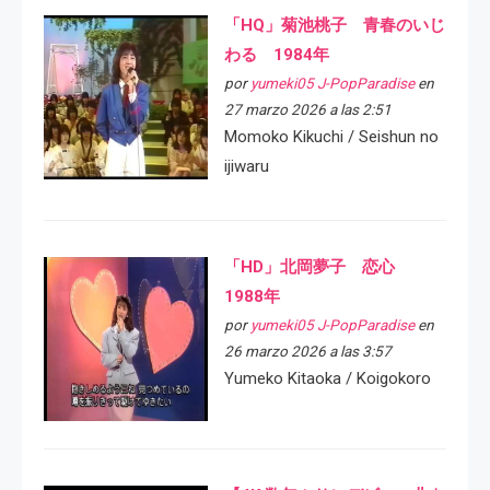
「HQ」菊池桃子 青春のいじ
わる 1984年
por
yumeki05 J-PopParadise
en
27 marzo 2026 a las 2:51
Momoko Kikuchi / Seishun no
ijiwaru
「HD」北岡夢子 恋心
1988年
por
yumeki05 J-PopParadise
en
26 marzo 2026 a las 3:57
Yumeko Kitaoka / Koigokoro