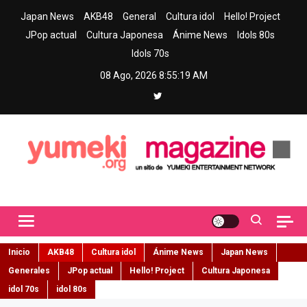
Skip
Japan News
AKB48
General
Cultura idol
Hello! Project
to
JPop actual
Cultura Japonesa
Ánime News
Idols 80s
content
Idols 70s
08 Ago, 2026
8:55:20 AM
Yumeki Magazine
Jpop y musica idol – Tu portal de jpop, movimiento idol y cultura
japonesa en español
Inicio
AKB48
Cultura idol
Ánime News
Japan News
Generales
JPop actual
Hello! Project
Cultura Japonesa
idol 70s
idol 80s