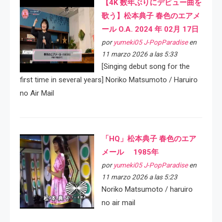
【4K 数年ぶりにデビュー曲を
歌う】松本典子 春色のエアメ
ール O.A. 2024 年 02月 17日
por
yumeki05 J-PopParadise
en
11 marzo 2026 a las 5:33
[Singing debut song for the
first time in several years] Noriko Matsumoto / Haruiro
no Air Mail
「HQ」松本典子 春色のエア
メール 1985年
por
yumeki05 J-PopParadise
en
11 marzo 2026 a las 5:23
Noriko Matsumoto / haruiro
no air mail