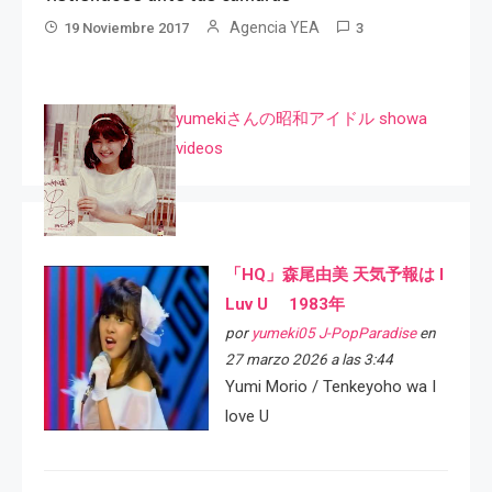
Agencia YEA
19 Noviembre 2017
3
yumekiさんの昭和アイドル showa
videos
「HQ」森尾由美 天気予報は I
Luv U 1983年
por
yumeki05 J-PopParadise
en
27 marzo 2026 a las 3:44
Yumi Morio / Tenkeyoho wa I
love U