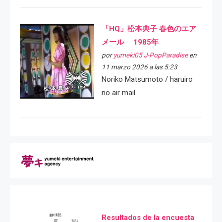
「HQ」松本典子 春色のエア
メール 1985年
por
yumeki05 J-PopParadise
en
11 marzo 2026 a las 5:23
Noriko Matsumoto / haruiro
no air mail
Resultados de la encuesta