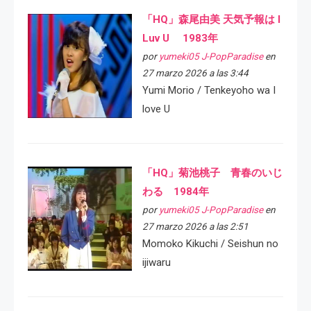
「HQ」森尾由美 天気予報は I
Luv U 1983年
por
yumeki05 J-PopParadise
en
27 marzo 2026 a las 3:44
Yumi Morio / Tenkeyoho wa I
love U
「HQ」菊池桃子 青春のいじ
わる 1984年
por
yumeki05 J-PopParadise
en
27 marzo 2026 a las 2:51
Momoko Kikuchi / Seishun no
ijiwaru