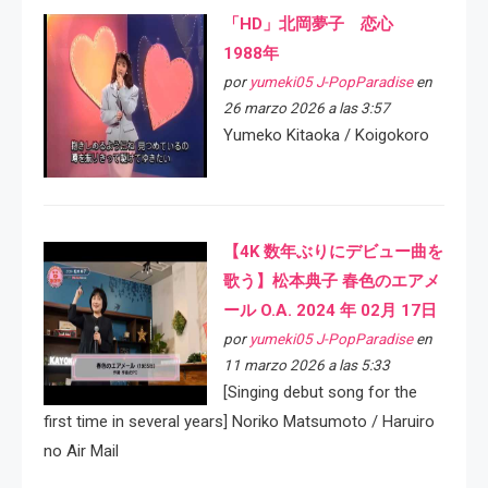
「HD」北岡夢子 恋心
1988年
por
yumeki05 J-PopParadise
en
26 marzo 2026 a las 3:57
Yumeko Kitaoka / Koigokoro
【4K 数年ぶりにデビュー曲を
歌う】松本典子 春色のエアメ
ール O.A. 2024 年 02月 17日
por
yumeki05 J-PopParadise
en
11 marzo 2026 a las 5:33
[Singing debut song for the
first time in several years] Noriko Matsumoto / Haruiro
no Air Mail