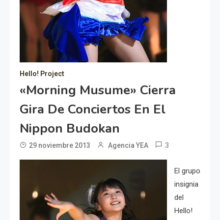
Hello! Project
«Morning Musume» Cierra
Gira De Conciertos En El
Nippon Budokan
3
29 noviembre 2013
Agencia YEA
El grupo
insignia
del
Hello!