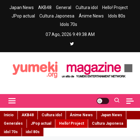
Skip
Japan News
AKB48
General
Cultura idol
Hello! Project
to
JPop actual
Cultura Japonesa
Ánime News
Idols 80s
content
Idols 70s
07 Ago, 2026
9:49:40 AM
Yumeki Magazine
Jpop y musica idol – Tu portal de jpop, movimiento idol y cultura
japonesa en español
Inicio
AKB48
Cultura idol
Ánime News
Japan News
Generales
JPop actual
Hello! Project
Cultura Japonesa
idol 70s
idol 80s