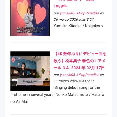
1988年
por
yumeki05 J-PopParadise
en
26 marzo 2026 a las 3:57
Yumeko Kitaoka / Koigokoro
【4K 数年ぶりにデビュー曲を
歌う】松本典子 春色のエアメ
ール O.A. 2024 年 02月 17日
por
yumeki05 J-PopParadise
en
11 marzo 2026 a las 5:33
[Singing debut song for the
first time in several years] Noriko Matsumoto / Haruiro
no Air Mail