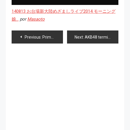
140813 お台場新大陸めざましライブ2014 モーニング
娘…
por
Masaoto
Navegación
Previous:
Primer álbum de «Sunmyu» y debut major de «Akamaru DASH☆»
Next:
AKB48 terminará gira prefectural este año y news 48
de
entradas