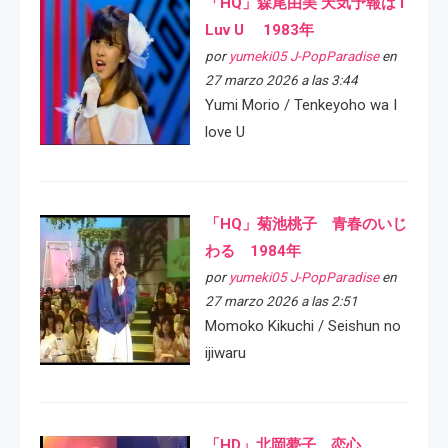
「HQ」森尾由美 天気予報は I
Luv U 1983年
por
yumeki05 J-PopParadise
en
27 marzo 2026 a las 3:44
Yumi Morio / Tenkeyoho wa I
love U
「HQ」菊池桃子 青春のいじ
わる 1984年
por
yumeki05 J-PopParadise
en
27 marzo 2026 a las 2:51
Momoko Kikuchi / Seishun no
ijiwaru
「HD」北岡夢子 恋心