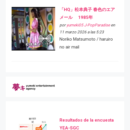
「HQ」松本典子 春色のエア
メール 1985年
por
yumeki05 J-PopParadise
en
11 marzo 2026 a las 5:23
Noriko Matsumoto / haruiro
no air mail
Resultados de la encuesta
YEA-SGC