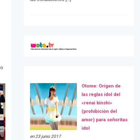
no
Otome: Orígen de
las reglas idol del
«renai kinshi»
(prohibición del
amor) para señoritas
idol
en 23 junio 2017