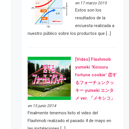
en 17 marzo 2015
Estos son los
resultados de la
encuesta realizada a
nuestro público sobre los productos que […]
[Video] Flashmob
yumeki "Koisuru
fortune cookie" 恋す
るフォーチュンクッ
キー yumeki エンタ
メ ver. 「メキシコ」
en 15 junio 2014
Finalmente tenemos listo el video del
Flashmob realizado el pasado 4 de mayo en
las instalaciones […]