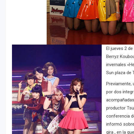
El jueves 2 de
Berryz Koubou,
invernales «H
Sun plaza de 
Previamente, 
por dos integ
acompañadas 
productor Ts
conferencia d
informó sobre
gira , en la q