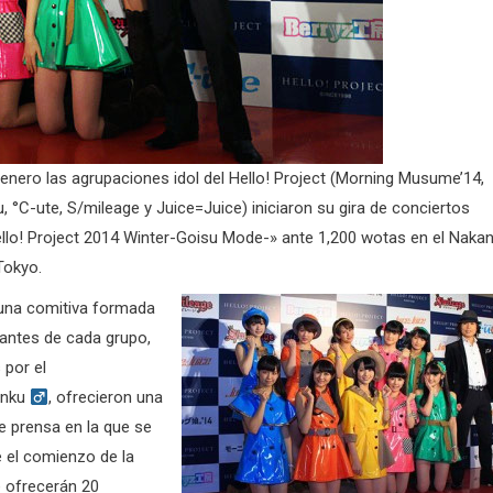
 enero las agrupaciones idol del Hello! Project (Morning Musume’14,
 °C-ute, S/mileage y Juice=Juice) iniciaron su gira de conciertos
ello! Project 2014 Winter-Goisu Mode-» ante 1,200 wotas en el Naka
Tokyo.
una comitiva formada
rantes de cada grupo,
por el
unku
, ofrecieron una
e prensa en la que se
 el comienzo de la
ue ofrecerán 20