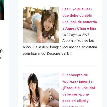
Las 5 «cláusulas»
que debe cumplir
una idol, de acuerdo
a Agnes Chan e hija
en 20 agosto 2013
A comienzos de los
años 70s la débil imágen idol apenas se estaba
gía
constituyendo. Después del […]
s
El concepto de
«pureza» japonés:
¿Porqué si una idol
debe ser «pura»
posa en bikini y