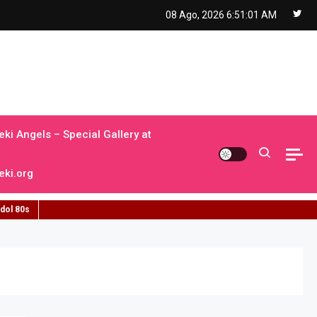
08 Ago, 2026
6:51:02 AM
ki Angels – Special Gallery at
ki.org
idol 80s