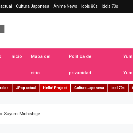
actual
Cultura Japonesa
Ánime News
Idols 80s
Idols 70s
a japonesa en español
o
Inicio
Mapa del
Politica de
Yume
sitio
privacidad
Yume
rales
JPop actual
Hello! Project
Cultura Japonesa
idol 70s
»: Sayumi Michishige