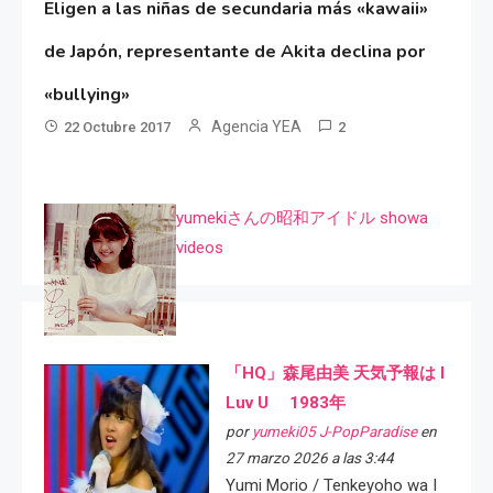
Eligen a las niñas de secundaria más «kawaii»
de Japón, representante de Akita declina por
«bullying»
Agencia YEA
22 Octubre 2017
2
yumekiさんの昭和アイドル showa
videos
「HQ」森尾由美 天気予報は I
Luv U 1983年
por
yumeki05 J-PopParadise
en
27 marzo 2026 a las 3:44
Yumi Morio / Tenkeyoho wa I