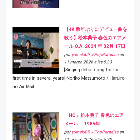
【4K 数年ぶりにデビュー曲を
歌う】松本典子 春色のエアメ
ール O.A. 2024 年 02月 17日
por
yumeki05 J-PopParadise
en
11 marzo 2026 a las 5:33
[Singing debut song for the
first time in several years] Noriko Matsumoto / Haruiro
no Air Mail
「HQ」松本典子 春色のエア
メール 1985年
por
yumeki05 J-PopParadise
en
11 marzo 2026 a las 5:23