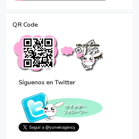
QR Code
Síguenos en Twitter