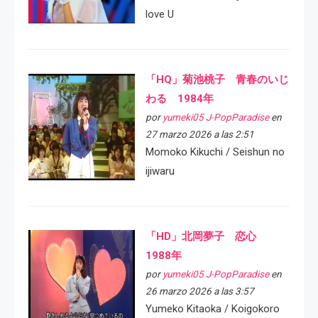
love U
「HQ」菊池桃子 青春のいじ
わる 1984年
por
yumeki05 J-PopParadise
en
27 marzo 2026 a las 2:51
Momoko Kikuchi / Seishun no
ijiwaru
「HD」北岡夢子 恋心
1988年
por
yumeki05 J-PopParadise
en
26 marzo 2026 a las 3:57
Yumeko Kitaoka / Koigokoro