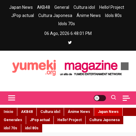
Skip
Japan News
AKB48
General
Cultura idol
Hello! Project
to
JPop actual
Cultura Japonesa
Ánime News
Idols 80s
content
Idols 70s
06 Ago, 2026
6:48:02 PM
Yumeki Magazine
Jpop y musica idol – Tu portal de jpop, movimiento idol y cultura
japonesa en español
Inicio
AKB48
Cultura idol
Ánime News
Japan News
Generales
JPop actual
Hello! Project
Cultura Japonesa
idol 70s
idol 80s