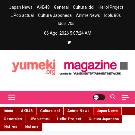
Skip
Japan News
AKB48
General
Cultura idol
Hello! Project
to
JPop actual
Cultura Japonesa
Ánime News
Idols 80s
content
Idols 70s
06 Ago, 2026
5:07:26 AM
Yumeki Magazine
Jpop y musica idol – Tu portal de jpop, movimiento idol y cultura
japonesa en español
Inicio
AKB48
Cultura idol
Ánime News
Japan News
Generales
JPop actual
Hello! Project
Cultura Japonesa
idol 70s
idol 80s