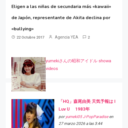
Eligen a las niñas de secundaria más «kawaii»
de Japón, representante de Akita declina por
«bullying»
Agencia YEA
22 Octubre 2017
2
yumekiさんの昭和アイドル showa
videos
「HQ」森尾由美 天気予報は I
Luv U 1983年
por
yumeki05 J-PopParadise
en
27 marzo 2026 a las 3:44