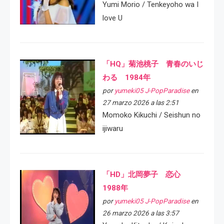
Yumi Morio / Tenkeyoho wa I
love U
「HQ」菊池桃子 青春のいじ
わる 1984年
por
yumeki05 J-PopParadise
en
27 marzo 2026 a las 2:51
Momoko Kikuchi / Seishun no
ijiwaru
「HD」北岡夢子 恋心
1988年
por
yumeki05 J-PopParadise
en
26 marzo 2026 a las 3:57