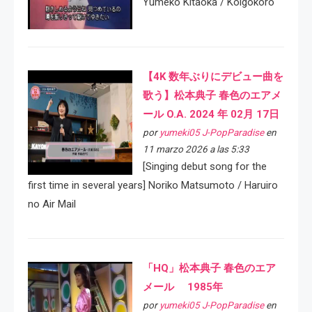
Yumeko Kitaoka / Koigokoro
【4K 数年ぶりにデビュー曲を
歌う】松本典子 春色のエアメ
ール O.A. 2024 年 02月 17日
por
yumeki05 J-PopParadise
en
11 marzo 2026 a las 5:33
[Singing debut song for the
first time in several years] Noriko Matsumoto / Haruiro
no Air Mail
「HQ」松本典子 春色のエア
メール 1985年
por
yumeki05 J-PopParadise
en