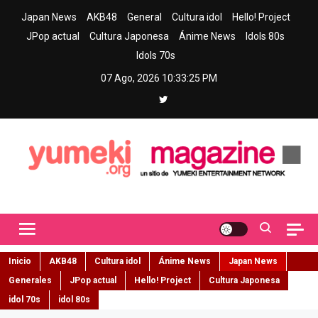
Skip
Japan News
AKB48
General
Cultura idol
Hello! Project
to
JPop actual
Cultura Japonesa
Ánime News
Idols 80s
content
Idols 70s
07 Ago, 2026
10:33:26 PM
Yumeki Magazine
Jpop y musica idol – Tu portal de jpop, movimiento idol y cultura
japonesa en español
Inicio
AKB48
Cultura idol
Ánime News
Japan News
Generales
JPop actual
Hello! Project
Cultura Japonesa
idol 70s
idol 80s