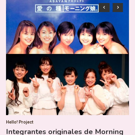
AK
C
p
v
en
Un
Hello! Project
Kod
Integrantes originales de Morning