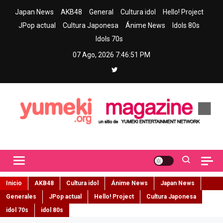
Skip
Japan News
AKB48
General
Cultura idol
Hello! Project
to
JPop actual
Cultura Japonesa
Ánime News
Idols 80s
content
Idols 70s
07 Ago, 2026
7:46:53 PM
Yumeki Magazine
Jpop y musica idol – Tu portal de jpop, movimiento idol y cultura
japonesa en español
Inicio
AKB48
Cultura idol
Ánime News
Japan News
Generales
JPop actual
Hello! Project
Cultura Japonesa
idol 70s
idol 80s