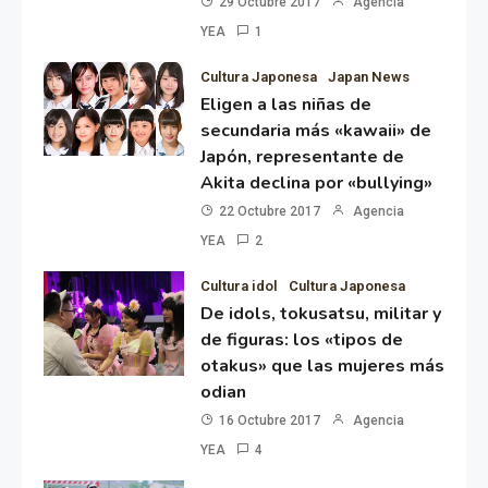
29 Octubre 2017
Agencia
YEA
1
Cultura Japonesa
Japan News
Eligen a las niñas de
secundaria más «kawaii» de
Japón, representante de
Akita declina por «bullying»
22 Octubre 2017
Agencia
YEA
2
Cultura idol
Cultura Japonesa
De idols, tokusatsu, militar y
de figuras: los «tipos de
otakus» que las mujeres más
odian
16 Octubre 2017
Agencia
YEA
4