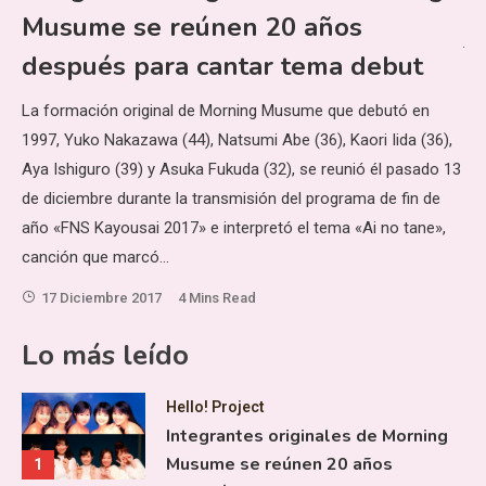
bo
Musume se reúnen 20 años
ja
después para cantar tema debut
y e
gr
La formación original de Morning Musume que debutó en
 el
1997, Yuko Nakazawa (44), Natsumi Abe (36), Kaori Iida (36),
o
Aya Ishiguro (39) y Asuka Fukuda (32), se reunió él pasado 13
 no
de diciembre durante la transmisión del programa de fin de
año «FNS Kayousai 2017» e interpretó el tema «Ai no tane»,
canción que marcó…
17 Diciembre 2017
4 Mins Read
Lo más leído
Hello! Project
Integrantes originales de Morning
Musume se reúnen 20 años
1