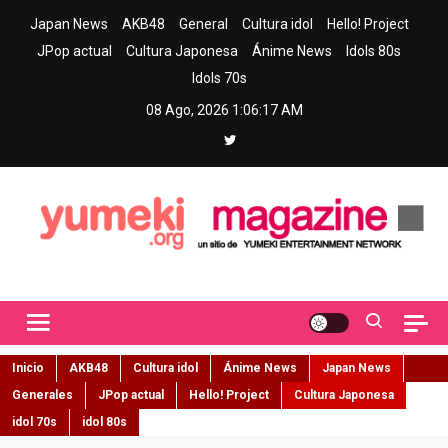
Skip
Japan News
AKB48
General
Cultura idol
Hello! Project
to
JPop actual
Cultura Japonesa
Ánime News
Idols 80s
content
Idols 70s
08 Ago, 2026
1:06:18 AM
Yumeki Magazine
Jpop y musica idol – Tu portal de jpop, movimiento idol y cultura
japonesa en español
Inicio
AKB48
Cultura idol
Ánime News
Japan News
Generales
JPop actual
Hello! Project
Cultura Japonesa
idol 70s
idol 80s