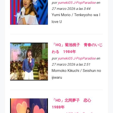
por
yumeki05 J-PopParadise
en
27 marzo 2026 a las 3:44
Yumi Morio / Tenkeyoho wa I
love U
「HQ」菊池桃子 青春のいじ
わる 1984年
por
yumeki05 J-PopParadise
en
27 marzo 2026 a las 2:51
Momoko Kikuchi / Seishun no
ijiwaru
「HD」北岡夢子 恋心
1988年