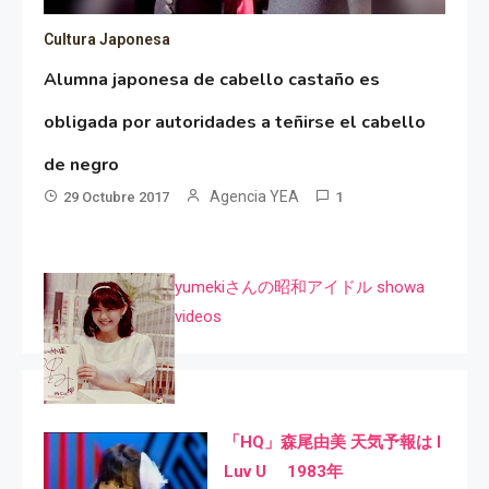
Cultura Japonesa
Alumna japonesa de cabello castaño es
obligada por autoridades a teñirse el cabello
de negro
Agencia YEA
29 Octubre 2017
1
yumekiさんの昭和アイドル showa
videos
「HQ」森尾由美 天気予報は I
Luv U 1983年