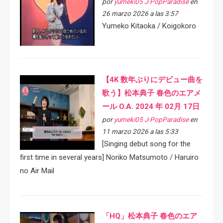
por
yumeki05 J-PopParadise
en
26 marzo 2026 a las 3:57
Yumeko Kitaoka / Koigokoro
【4K 数年ぶりにデビュー曲を
歌う】松本典子 春色のエアメ
ール O.A. 2024 年 02月 17日
por
yumeki05 J-PopParadise
en
11 marzo 2026 a las 5:33
[Singing debut song for the
first time in several years] Noriko Matsumoto / Haruiro
no Air Mail
「HQ」松本典子 春色のエア