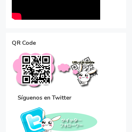
QR Code
Síguenos en Twitter