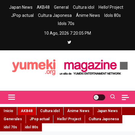
Skip
Japan News
AKB48
General
Cultura idol
Hello! Project
to
JPop actual
Cultura Japonesa
Ánime News
Idols 80s
content
Idols 70s
10 Ago, 2026
7:20:07 PM
Yumeki Magazine
Jpop y musica idol – Tu portal de jpop, movimiento idol y cultura
japonesa en español
Inicio
AKB48
Cultura idol
Ánime News
Japan News
Generales
JPop actual
Hello! Project
Cultura Japonesa
idol 70s
idol 80s