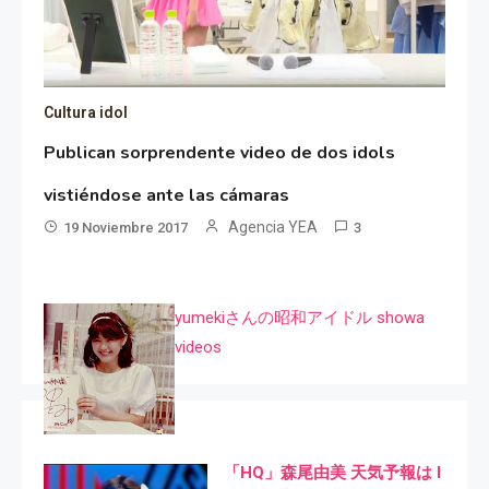
Cultura idol
Publican sorprendente video de dos idols
vistiéndose ante las cámaras
Agencia YEA
19 Noviembre 2017
3
yumekiさんの昭和アイドル showa
videos
「HQ」森尾由美 天気予報は I