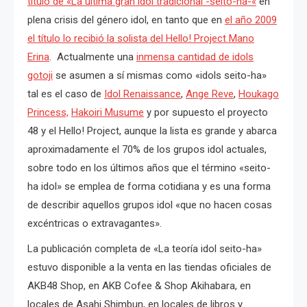
título de «La última gran idol tradicional -seito-ha-«
en
plena crisis del género idol, en tanto que en
el año 2009
el título lo recibió la solista del Hello! Project Mano
Erina
. Actualmente una
inmensa cantidad de idols
gotoji
se asumen a sí mismas como «idols seito-ha»
tal es el caso de
Idol Renaissance
,
Ange Reve
,
Houkago
Princess,
Hakoiri Musume
y por supuesto el proyecto
48 y el Hello! Project, aunque la lista es grande y abarca
aproximadamente el 70% de los grupos idol actuales,
sobre todo en los últimos años que el término «seito-
ha idol» se emplea de forma cotidiana y es una forma
de describir aquellos grupos idol «que no hacen cosas
excéntricas o extravagantes».
La publicación completa de «La teoría idol seito-ha»
estuvo disponible a la venta en las tiendas oficiales de
AKB48 Shop, en AKB Cofee & Shop Akihabara, en
locales de Asahi Shimbun, en locales de libros y