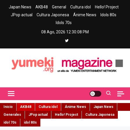
Skip
Japan News
AKB48
General
Cultura idol
Hello! Project
to
JPop actual
Cultura Japonesa
Ánime News
Idols 80s
content
Idols 70s
08 Ago, 2026
12:30:09 PM
Yumeki Magazine
Jpop y musica idol – Tu portal de jpop, movimiento idol y cultura
japonesa en español
Inicio
AKB48
Cultura idol
Ánime News
Japan News
Generales
JPop actual
Hello! Project
Cultura Japonesa
idol 70s
idol 80s