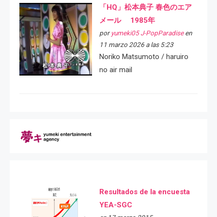
「HQ」松本典子 春色のエア
メール 1985年
por
yumeki05 J-PopParadise
en
11 marzo 2026 a las 5:23
Noriko Matsumoto / haruiro
no air mail
Resultados de la encuesta
YEA-SGC