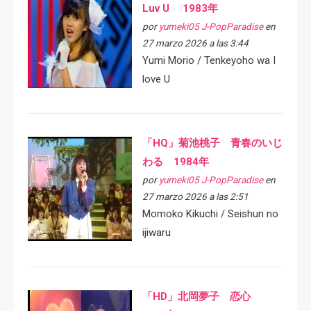
Luv U 1983年
por
yumeki05 J-PopParadise
en
27 marzo 2026 a las 3:44
Yumi Morio / Tenkeyoho wa I
love U
「HQ」菊池桃子 青春のいじ
わる 1984年
por
yumeki05 J-PopParadise
en
27 marzo 2026 a las 2:51
Momoko Kikuchi / Seishun no
ijiwaru
「HD」北岡夢子 恋心