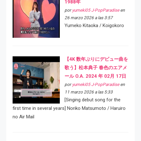
1988年
por
yumeki05 J-PopParadise
en
26 marzo 2026 a las 3:57
Yumeko Kitaoka / Koigokoro
【4K 数年ぶりにデビュー曲を
歌う】松本典子 春色のエアメ
ール O.A. 2024 年 02月 17日
por
yumeki05 J-PopParadise
en
11 marzo 2026 a las 5:33
[Singing debut song for the
first time in several years] Noriko Matsumoto / Haruiro
no Air Mail