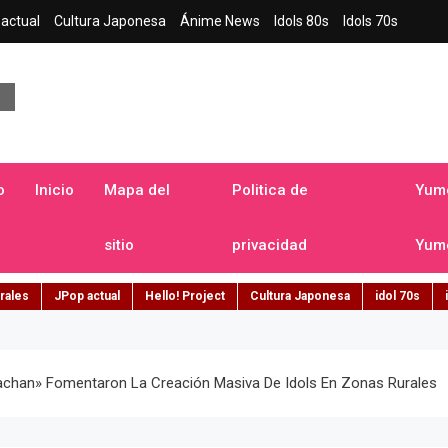
actual
Cultura Japonesa
Ánime News
Idols 80s
Idols 70s
a japonesa en español
o
Inicio
Mapa del
Politica de
Yume
sitio
privacidad
Yume
rales
JPop actual
Hello! Project
Cultura Japonesa
idol 70s
han» Fomentaron La Creación Masiva De Idols En Zonas Rurales