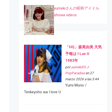
yumekiさんの昭和アイドル
showa videos
「HQ」森尾由美 天気
予報は I Luv U
1983年
por
yumeki05 J-
PopParadise
en 27
marzo 2026 a las 3:44
Yumi Morio /
Tenkeyoho wa I love U