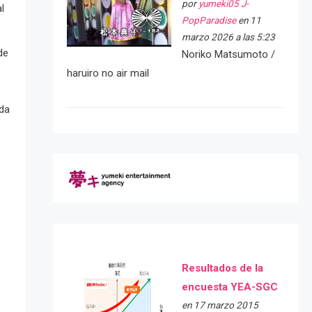
por
yumeki05 J-
l
PopParadise
en 11
marzo 2026 a las 5:23
de
Noriko Matsumoto /
haruiro no air mail
ada
Resultados de la
encuesta YEA-SGC
en 17 marzo 2015