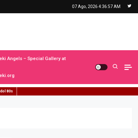
07 Ago, 2026
4:36:59 AM
ki Angels – Special Gallery at
ki.org
idol 80s