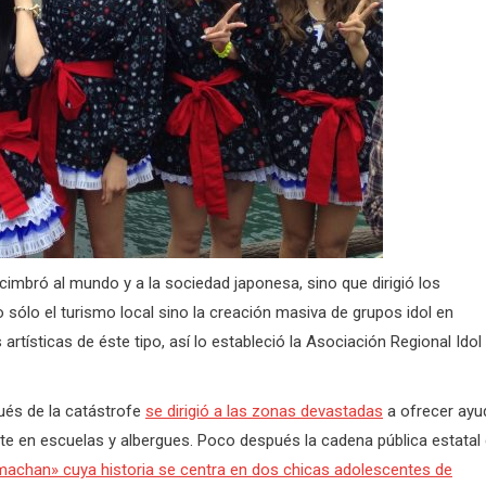
imbró al mundo y a la sociedad japonesa, sino que dirigió los
 sólo el turismo local sino la creación masiva de grupos idol en
tísticas de éste tipo, así lo estableció la Asociación Regional Idol
ués de la catástrofe
se dirigió a las zonas devastadas
a ofrecer ayu
nte en escuelas y albergues. Poco después la cadena pública estatal
achan» cuya historia se centra en dos chicas adolescentes de