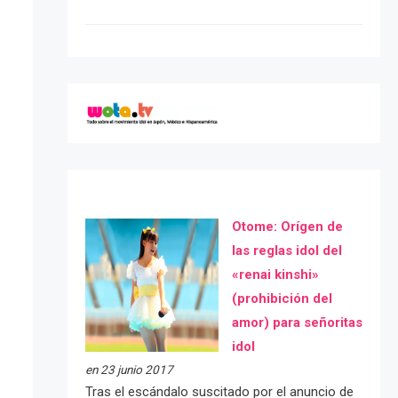
Otome: Orígen de
las reglas idol del
«renai kinshi»
(prohibición del
amor) para señoritas
idol
en 23 junio 2017
Tras el escándalo suscitado por el anuncio de