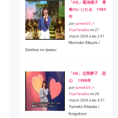
「HQ」菊池桃子 青
春のいじわる 1984
年
por
yumeki05 J-
PopParadise
en 27
marzo 2026 a las 2:51
Momoko Kikuchi /
Seishun no ijiwaru
「HD」北岡夢子 恋
心 1988年
por
yumeki05 J-
PopParadise
en 26
marzo 2026 a las 3:57
Yumeko Kitaoka /
Koigokoro