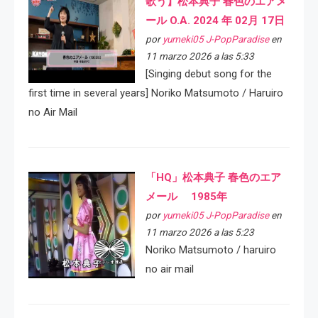
歌う】松本典子 春色のエアメ
ール O.A. 2024 年 02月 17日
por
yumeki05 J-PopParadise
en
11 marzo 2026 a las 5:33
[Singing debut song for the
first time in several years] Noriko Matsumoto / Haruiro
no Air Mail
「HQ」松本典子 春色のエア
メール 1985年
por
yumeki05 J-PopParadise
en
11 marzo 2026 a las 5:23
Noriko Matsumoto / haruiro
no air mail