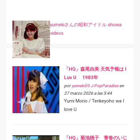
yumekiさんの昭和アイドル showa
videos
「HQ」森尾由美 天気予報は I
Luv U 1983年
por
yumeki05 J-PopParadise
en
27 marzo 2026 a las 3:44
Yumi Morio / Tenkeyoho wa I
love U
「HQ」菊池桃子 青春のいじ