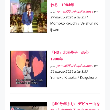
わる 1984年
por
yumeki05 J-PopParadise
en
27 marzo 2026 a las 2:51
Momoko Kikuchi / Seishun no
ijiwaru
「HD」北岡夢子 恋心
1988年
por
yumeki05 J-PopParadise
en
26 marzo 2026 a las 3:57
Yumeko Kitaoka / Koigokoro
【4K 数年ぶりにデビュー曲を