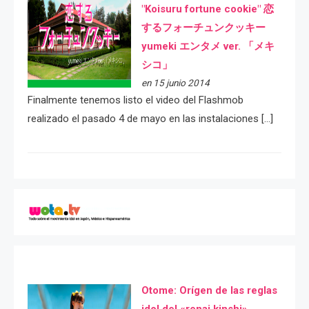
"Koisuru fortune cookie" 恋
するフォーチュンクッキー
yumeki エンタメ ver. 「メキ
シコ」
en 15 junio 2014
Finalmente tenemos listo el video del Flashmob
realizado el pasado 4 de mayo en las instalaciones […]
Otome: Orígen de las reglas
idol del «renai kinshi»