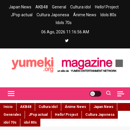
Skip
Japan News
AKB48
General
Cultura idol
Hello! Project
to
JPop actual
Cultura Japonesa
Ánime News
Idols 80s
content
Idols 70s
06 Ago, 2026
11:16:56 AM
Yumeki Magazine
Jpop y musica idol – Tu portal de jpop, movimiento idol y cultura
japonesa en español
Inicio
AKB48
Cultura idol
Ánime News
Japan News
Generales
JPop actual
Hello! Project
Cultura Japonesa
idol 70s
idol 80s