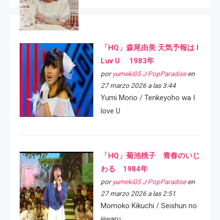
「HQ」森尾由美 天気予報は I
Luv U 1983年
por
yumeki05 J-PopParadise
en
27 marzo 2026 a las 3:44
Yumi Morio / Tenkeyoho wa I
love U
「HQ」菊池桃子 青春のいじ
わる 1984年
por
yumeki05 J-PopParadise
en
27 marzo 2026 a las 2:51
Momoko Kikuchi / Seishun no
ijiwaru