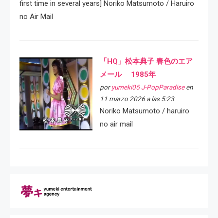
first time in several years] Noriko Matsumoto / Haruiro
no Air Mail
「HQ」松本典子 春色のエア
メール 1985年
por
yumeki05 J-PopParadise
en
11 marzo 2026 a las 5:23
Noriko Matsumoto / haruiro
no air mail