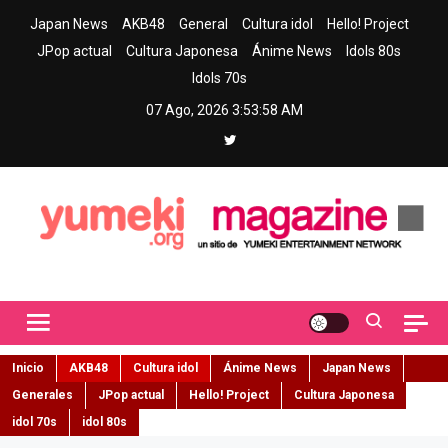
Skip
Japan News
AKB48
General
Cultura idol
Hello! Project
to
JPop actual
Cultura Japonesa
Ánime News
Idols 80s
content
Idols 70s
07 Ago, 2026
3:53:59 AM
Yumeki Magazine
Jpop y musica idol – Tu portal de jpop, movimiento idol y cultura
japonesa en español
Inicio
AKB48
Cultura idol
Ánime News
Japan News
Generales
JPop actual
Hello! Project
Cultura Japonesa
idol 70s
idol 80s