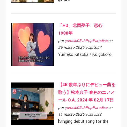
「HD」北岡夢子 恋心
1988年
por
yumeki05 J-PopParadise
en
26 marzo 2026 a las 3:57
Yumeko Kitaoka / Koigokoro
【4K 数年ぶりにデビュー曲を
歌う】松本典子 春色のエアメ
ール O.A. 2024 年 02月 17日
por
yumeki05 J-PopParadise
en
11 marzo 2026 a las 5:33
[Singing debut song for the