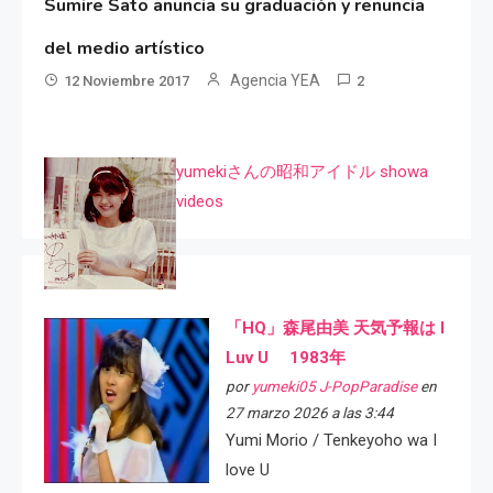
Sumire Sato anuncia su graduación y renuncia
del medio artístico
Agencia YEA
12 Noviembre 2017
2
yumekiさんの昭和アイドル showa
videos
「HQ」森尾由美 天気予報は I
Luv U 1983年
por
yumeki05 J-PopParadise
en
27 marzo 2026 a las 3:44
Yumi Morio / Tenkeyoho wa I
love U