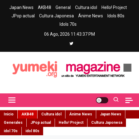
Skip
Japan News
AKB48
General
Cultura idol
Hello! Project
to
JPop actual
Cultura Japonesa
Ánime News
Idols 80s
content
Idols 70s
06 Ago, 2026
11:43:38 PM
Yumeki Magazine
Jpop y musica idol – Tu portal de jpop, movimiento idol y cultura
japonesa en español
Inicio
AKB48
Cultura idol
Ánime News
Japan News
Generales
JPop actual
Hello! Project
Cultura Japonesa
idol 70s
idol 80s