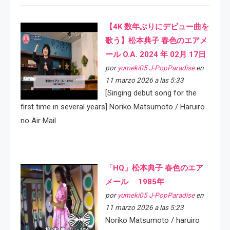
【4K 数年ぶりにデビュー曲を
歌う】松本典子 春色のエアメ
ール O.A. 2024 年 02月 17日
por
yumeki05 J-PopParadise
en
11 marzo 2026 a las 5:33
[Singing debut song for the
first time in several years] Noriko Matsumoto / Haruiro
no Air Mail
「HQ」松本典子 春色のエア
メール 1985年
por
yumeki05 J-PopParadise
en
11 marzo 2026 a las 5:23
Noriko Matsumoto / haruiro