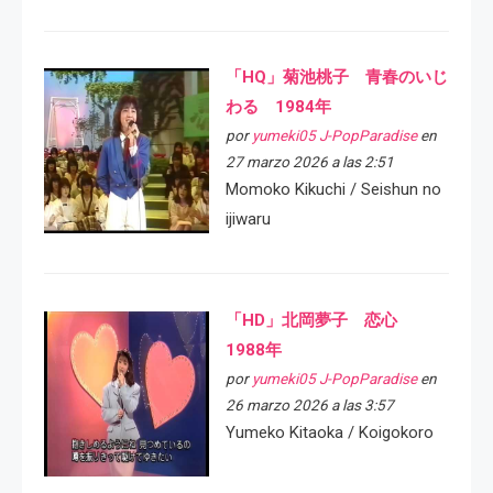
「HQ」菊池桃子 青春のいじ
わる 1984年
por
yumeki05 J-PopParadise
en
27 marzo 2026 a las 2:51
Momoko Kikuchi / Seishun no
ijiwaru
「HD」北岡夢子 恋心
1988年
por
yumeki05 J-PopParadise
en
26 marzo 2026 a las 3:57
Yumeko Kitaoka / Koigokoro