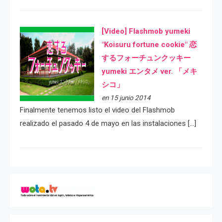
[Video] Flashmob yumeki
"Koisuru fortune cookie" 恋
するフォーチュンクッキー
yumeki エンタメ ver. 「メキ
シコ」
en 15 junio 2014
Finalmente tenemos listo el video del Flashmob
realizado el pasado 4 de mayo en las instalaciones […]