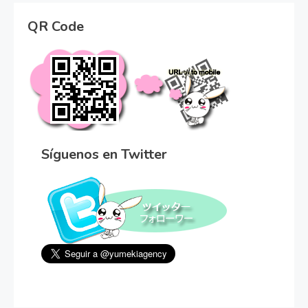
QR Code
Síguenos en Twitter