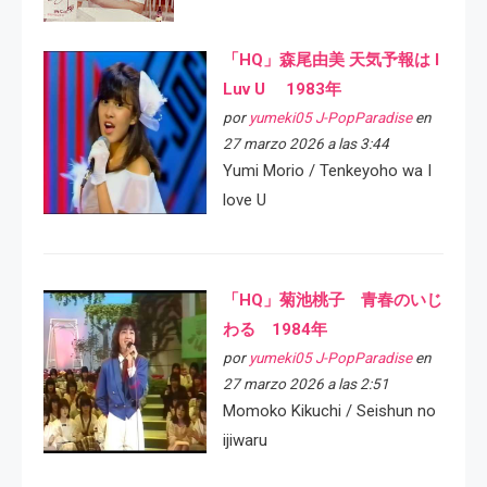
「HQ」森尾由美 天気予報は I
Luv U 1983年
por
yumeki05 J-PopParadise
en
27 marzo 2026 a las 3:44
Yumi Morio / Tenkeyoho wa I
love U
「HQ」菊池桃子 青春のいじ
わる 1984年
por
yumeki05 J-PopParadise
en
27 marzo 2026 a las 2:51
Momoko Kikuchi / Seishun no
ijiwaru