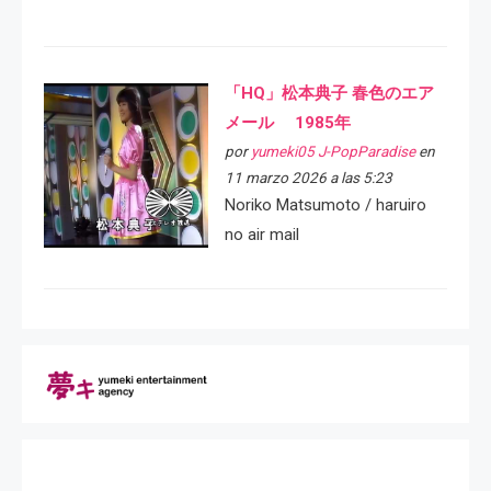
「HQ」松本典子 春色のエア
メール 1985年
por
yumeki05 J-PopParadise
en
11 marzo 2026 a las 5:23
Noriko Matsumoto / haruiro
no air mail