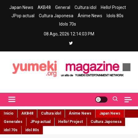
Skip
Japan News
AKB48
General
Cultura idol
Hello! Project
to
JPop actual
Cultura Japonesa
Ánime News
Idols 80s
content
Idols 70s
08 Ago, 2026
12:14:05 PM
Yumeki Magazine
Jpop y musica idol – Tu portal de jpop, movimiento idol y cultura
japonesa en español
Inicio
AKB48
Cultura idol
Ánime News
Japan News
Generales
JPop actual
Hello! Project
Cultura Japonesa
idol 70s
idol 80s