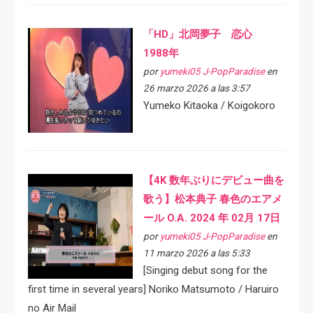
「HD」北岡夢子 恋心
1988年
por
yumeki05 J-PopParadise
en
26 marzo 2026 a las 3:57
Yumeko Kitaoka / Koigokoro
【4K 数年ぶりにデビュー曲を
歌う】松本典子 春色のエアメ
ール O.A. 2024 年 02月 17日
por
yumeki05 J-PopParadise
en
11 marzo 2026 a las 5:33
[Singing debut song for the
first time in several years] Noriko Matsumoto / Haruiro
no Air Mail