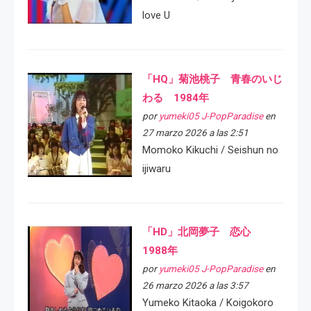
love U
「HQ」菊池桃子 青春のいじ
わる 1984年
por
yumeki05 J-PopParadise
en
27 marzo 2026 a las 2:51
Momoko Kikuchi / Seishun no
ijiwaru
「HD」北岡夢子 恋心
1988年
por
yumeki05 J-PopParadise
en
26 marzo 2026 a las 3:57
Yumeko Kitaoka / Koigokoro