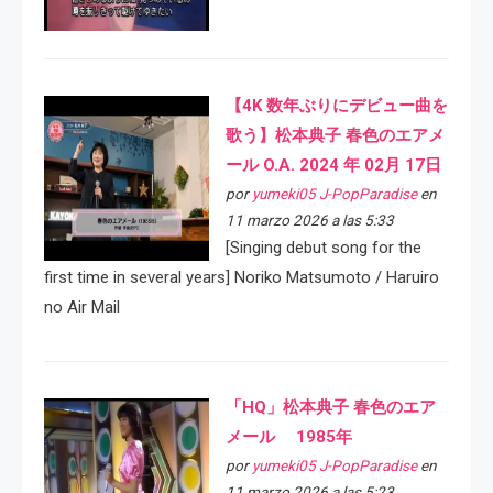
【4K 数年ぶりにデビュー曲を
歌う】松本典子 春色のエアメ
ール O.A. 2024 年 02月 17日
por
yumeki05 J-PopParadise
en
11 marzo 2026 a las 5:33
[Singing debut song for the
first time in several years] Noriko Matsumoto / Haruiro
no Air Mail
「HQ」松本典子 春色のエア
メール 1985年
por
yumeki05 J-PopParadise
en
11 marzo 2026 a las 5:23