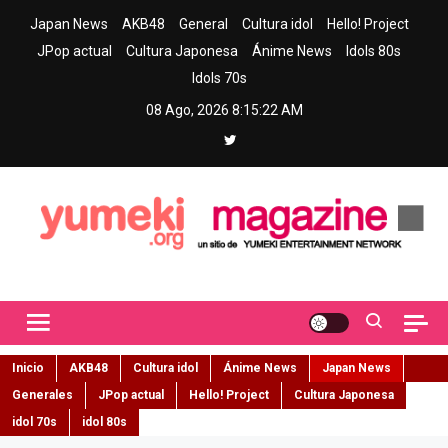
Skip
Japan News
AKB48
General
Cultura idol
Hello! Project
to
JPop actual
Cultura Japonesa
Ánime News
Idols 80s
content
Idols 70s
08 Ago, 2026
8:15:24 AM
Yumeki Magazine
Jpop y musica idol – Tu portal de jpop, movimiento idol y cultura
japonesa en español
Inicio
AKB48
Cultura idol
Ánime News
Japan News
Generales
JPop actual
Hello! Project
Cultura Japonesa
idol 70s
idol 80s