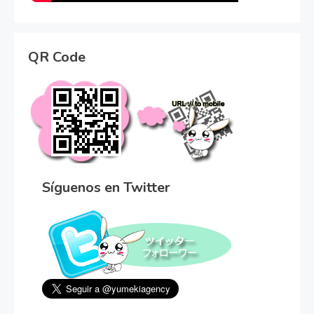
QR Code
Síguenos en Twitter