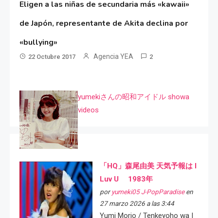
Eligen a las niñas de secundaria más «kawaii»
de Japón, representante de Akita declina por
«bullying»
Agencia YEA
22 Octubre 2017
2
yumekiさんの昭和アイドル showa
videos
「HQ」森尾由美 天気予報は I
Luv U 1983年
por
yumeki05 J-PopParadise
en
27 marzo 2026 a las 3:44
Yumi Morio / Tenkeyoho wa I