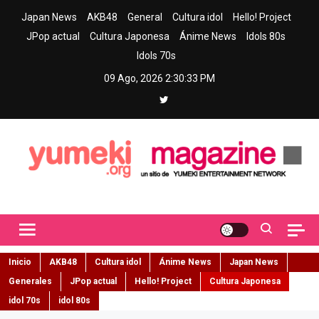
Skip
Japan News
AKB48
General
Cultura idol
Hello! Project
to
JPop actual
Cultura Japonesa
Ánime News
Idols 80s
content
Idols 70s
09 Ago, 2026
2:30:35 PM
Yumeki Magazine
Jpop y musica idol – Tu portal de jpop, movimiento idol y cultura
japonesa en español
Inicio
AKB48
Cultura idol
Ánime News
Japan News
Generales
JPop actual
Hello! Project
Cultura Japonesa
idol 70s
idol 80s