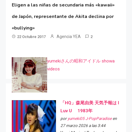
Eligen a las niñas de secundaria más «kawaii»
de Japón, representante de Akita declina por
«bullying»
Agencia YEA
22 Octubre 2017
2
yumekiさんの昭和アイドル showa
videos
「HQ」森尾由美 天気予報は I
Luv U 1983年
por
yumeki05 J-PopParadise
en
27 marzo 2026 a las 3:44