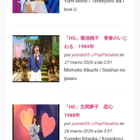
Yumi Morio / Tenkeyoho wa I
love U
「HQ」菊池桃子 青春のいじ
わる 1984年
por
yumeki05 J-PopParadise
en
27 marzo 2026 a las 2:51
Momoko Kikuchi / Seishun no
ijiwaru
「HD」北岡夢子 恋心
1988年
por
yumeki05 J-PopParadise
en
26 marzo 2026 a las 3:57
Yumeko Kitaoka / Koigokoro