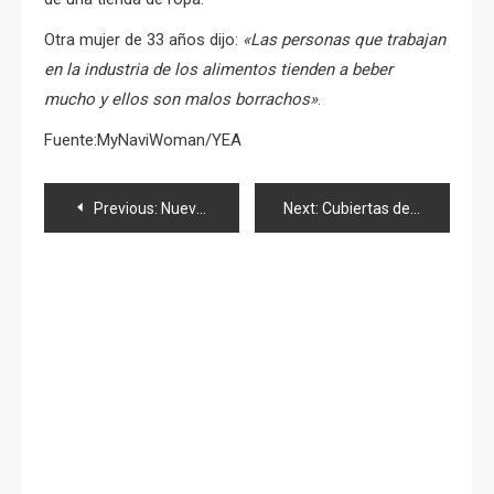
Otra mujer de 33 años dijo:
«Las personas que trabajan
en la industria de los alimentos tienden a beber
mucho y ellos son malos borrachos»
.
Fuente:MyNaviWoman/YEA
Navegación
Previous:
Nuevo sencillo de «Tochiotome25» invita a tomar baños «Onsen»
Next:
Cubiertas de sencillo 40, PB de Nana Yamada, «pequeña María» y news 48
de
entradas