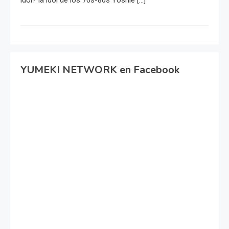
idol? la idol de los 70s-80s Yoshie […]
YUMEKI NETWORK en Facebook