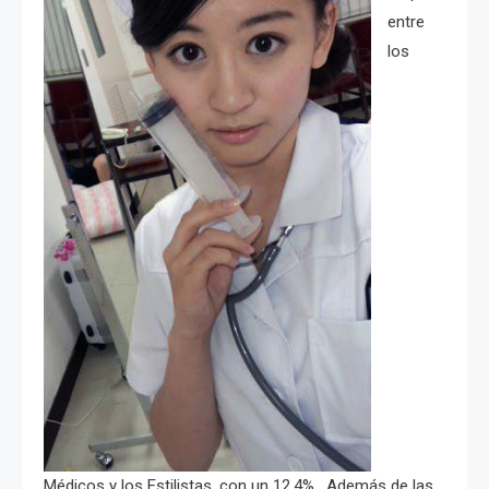
entre
los
Médicos y los Estilistas, con un 12.4%. Además de las