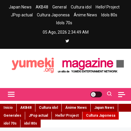
Skip
Japan News
AKB48
General
Cultura idol
Hello! Project
to
JPop actual
Cultura Japonesa
Ánime News
Idols 80s
content
Idols 70s
05 Ago, 2026
2:34:51 AM
Yumeki Magazine
Jpop y musica idol – Tu portal de jpop, movimiento idol y cultura
japonesa en español
Inicio
AKB48
Cultura idol
Ánime News
Japan News
Generales
JPop actual
Hello! Project
Cultura Japonesa
idol 70s
idol 80s