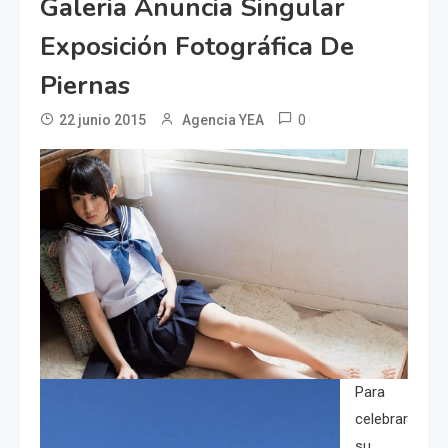
Galeria Anuncia Singular
Exposición Fotográfica De
Piernas
0
22 junio 2015
Agencia YEA
Para
celebrar
su