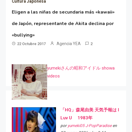
Cultura Japonesa
Eligen a las niñas de secundaria más «kawaii»
de Japón, representante de Akita declina por
«bullying»
Agencia YEA
22 Octubre 2017
2
yumekiさんの昭和アイドル showa
videos
「HQ」森尾由美 天気予報は I
Luv U 1983年
por
yumeki05 J-PopParadise
en