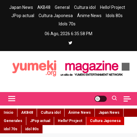
Skip
Japan News
AKB48
General
Cultura idol
Hello! Project
to
JPop actual
Cultura Japonesa
Ánime News
Idols 80s
content
Idols 70s
06 Ago, 2026
6:36:00 PM
Yumeki Magazine
Jpop y musica idol – Tu portal de jpop, movimiento idol y cultura
japonesa en español
Inicio
AKB48
Cultura idol
Ánime News
Japan News
Generales
JPop actual
Hello! Project
Cultura Japonesa
idol 70s
idol 80s