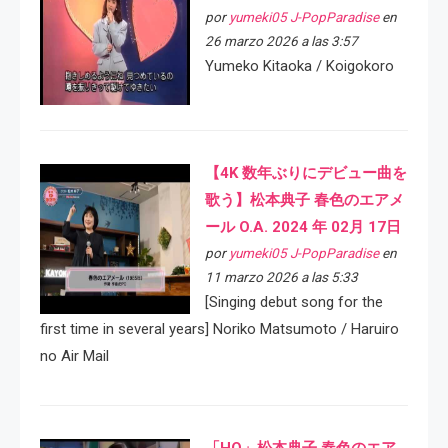
por
yumeki05 J-PopParadise
en
26 marzo 2026 a las 3:57
Yumeko Kitaoka / Koigokoro
【4K 数年ぶりにデビュー曲を
歌う】松本典子 春色のエアメ
ール O.A. 2024 年 02月 17日
por
yumeki05 J-PopParadise
en
11 marzo 2026 a las 5:33
[Singing debut song for the
first time in several years] Noriko Matsumoto / Haruiro
no Air Mail
「HQ」松本典子 春色のエア