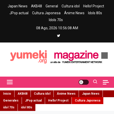
Skip
Japan News
AKB48
General
Cultura idol
Hello! Project
to
JPop actual
Cultura Japonesa
Ánime News
Idols 80s
content
Idols 70s
08 Ago, 2026
10:56:10 AM
Yumeki Magazine
Jpop y musica idol – Tu portal de jpop, movimiento idol y cultura
japonesa en español
Inicio
AKB48
Cultura idol
Ánime News
Japan News
Generales
JPop actual
Hello! Project
Cultura Japonesa
idol 70s
idol 80s