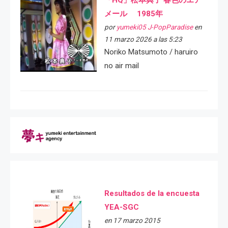
メール 1985年
por
yumeki05 J-PopParadise
en
11 marzo 2026 a las 5:23
Noriko Matsumoto / haruiro
no air mail
Resultados de la encuesta
YEA-SGC
en 17 marzo 2015