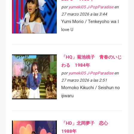
por
yumeki05 J-PopParadise
en
27 marzo 2026 a las 3:44
Yumi Morio / Tenkeyoho wa I
love U
「HQ」菊池桃子 青春のいじ
わる 1984年
por
yumeki05 J-PopParadise
en
27 marzo 2026 a las 2:51
Momoko Kikuchi / Seishun no
ijiwaru
「HD」北岡夢子 恋心
1988年