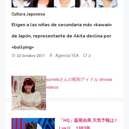
Cultura Japonesa
Eligen a las niñas de secundaria más «kawaii»
de Japón, representante de Akita declina por
«bullying»
Agencia YEA
22 Octubre 2017
2
yumekiさんの昭和アイドル showa
videos
「HQ」森尾由美 天気予報は I
Luv U 1983年