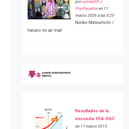
por
yumeki05 J-
PopParadise
en 11
marzo 2026 a las 5:23
Noriko Matsumoto /
haruiro no air mail
Resultados de la
encuesta YEA-SGC
en 17 marzo 2015