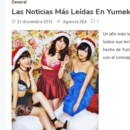
General
Las Noticias Más Leídas En Yume
1
31 diciembre 2013
Agencia YEA
Un año más te
todos sus lect
hecho de Yume
con el concept