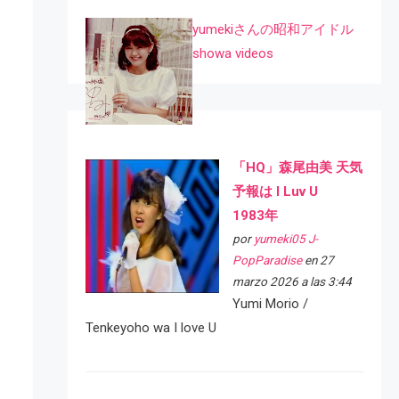
yumekiさんの昭和アイドル
showa videos
「HQ」森尾由美 天気
予報は I Luv U
1983年
por
yumeki05 J-
PopParadise
en 27
marzo 2026 a las 3:44
Yumi Morio /
Tenkeyoho wa I love U