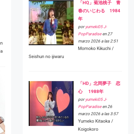
「HQ」菊池桃子 青
春のいじわる 1984
年
por
yumeki05 J-
PopParadise
en 27
marzo 2026 a las 2:51
an
Momoko Kikuchi /
la
Seishun no ijiwaru
「HD」北岡夢子 恋
心 1988年
por
yumeki05 J-
PopParadise
en 26
marzo 2026 a las 3:57
Yumeko Kitaoka /
Koigokoro