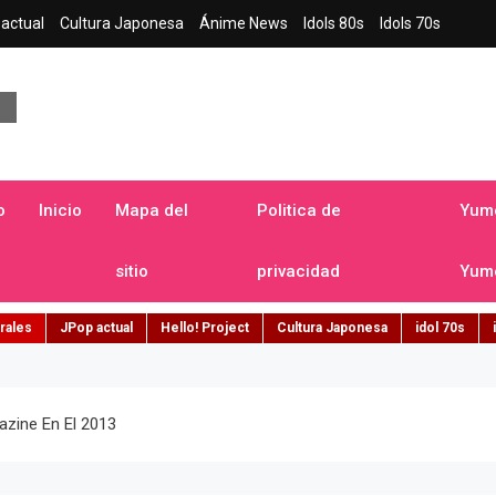
actual
Cultura Japonesa
Ánime News
Idols 80s
Idols 70s
a japonesa en español
o
Inicio
Mapa del
Politica de
Yume
sitio
privacidad
Yume
rales
JPop actual
Hello! Project
Cultura Japonesa
idol 70s
zine En El 2013