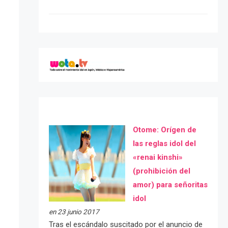
Otome: Orígen de
las reglas idol del
«renai kinshi»
(prohibición del
amor) para señoritas
idol
en 23 junio 2017
Tras el escándalo suscitado por el anuncio de