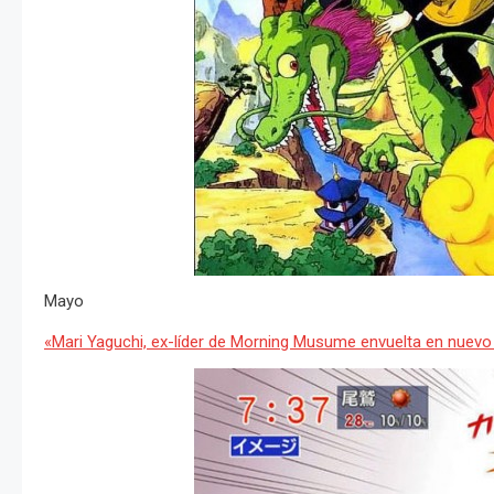
Mayo
«Mari Yaguchi, ex-líder de Morning Musume envuelta en nuev