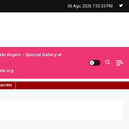
06 Ago, 2026
7:55:34 PM
ki Angels – Special Gallery at
ki.org
idol 80s