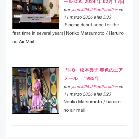
ール O.A. 2024 年 02月 17日
por
yumeki05 J-PopParadise
en
11 marzo 2026 a las 5:33
[Singing debut song for the
first time in several years] Noriko Matsumoto / Haruiro
no Air Mail
「HQ」松本典子 春色のエア
メール 1985年
por
yumeki05 J-PopParadise
en
11 marzo 2026 a las 5:23
Noriko Matsumoto / haruiro
no air mail