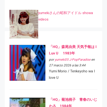
yumekiさんの昭和アイドル showa
videos
「HQ」森尾由美 天気予報は I
Luv U 1983年
por
yumeki05 J-PopParadise
en
27 marzo 2026 a las 3:44
Yumi Morio / Tenkeyoho wa I
love U
「HQ」菊池桃子 青春のいじ
わる 1984年