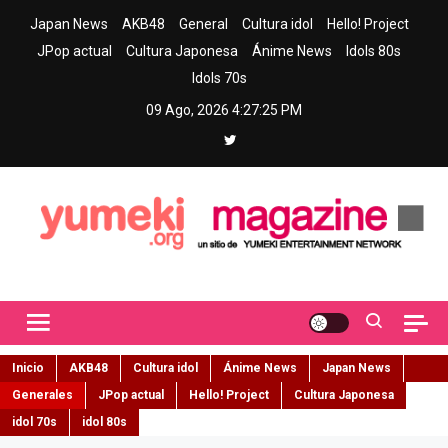
Skip
Japan News
AKB48
General
Cultura idol
Hello! Project
to
JPop actual
Cultura Japonesa
Ánime News
Idols 80s
content
Idols 70s
09 Ago, 2026
4:27:27 PM
Yumeki Magazine
Jpop y musica idol – Tu portal de jpop, movimiento idol y cultura
japonesa en español
Inicio
AKB48
Cultura idol
Ánime News
Japan News
Generales
JPop actual
Hello! Project
Cultura Japonesa
idol 70s
idol 80s