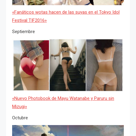
«Fanáticos wotas hacen de las suyas en el Tokyo Idol
Festival TIF2016»
Septiembre
«Nuevo Photobook de Mayu Watanabe y Paruru sin
Mizugi»
Octubre