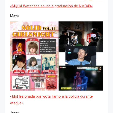
«Miyuki Watanabe anuncia graduación de NMB48»
Mayo
«Idol lesionada por wota llamó a la policía durante
ataque»
Junio