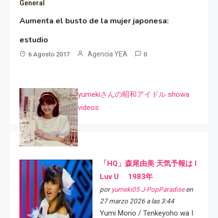
General
Aumenta el busto de la mujer japonesa:
estudio
Agencia YEA
6 Agosto 2017
0
yumekiさんの昭和アイドル showa
videos
「HQ」森尾由美 天気予報は I
Luv U 1983年
por
yumeki05 J-PopParadise
en
27 marzo 2026 a las 3:44
Yumi Morio / Tenkeyoho wa I