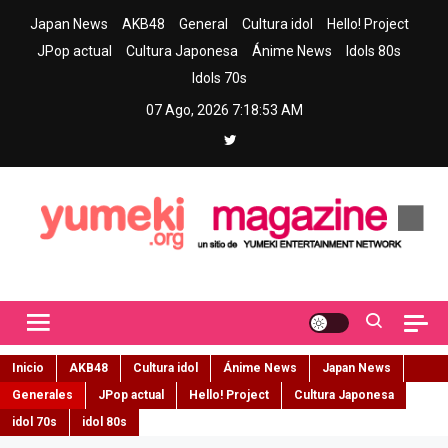
Skip
Japan News
AKB48
General
Cultura idol
Hello! Project
to
JPop actual
Cultura Japonesa
Ánime News
Idols 80s
content
Idols 70s
07 Ago, 2026
7:18:55 AM
Yumeki Magazine
Jpop y musica idol – Tu portal de jpop, movimiento idol y cultura
japonesa en español
Inicio
AKB48
Cultura idol
Ánime News
Japan News
Generales
JPop actual
Hello! Project
Cultura Japonesa
idol 70s
idol 80s