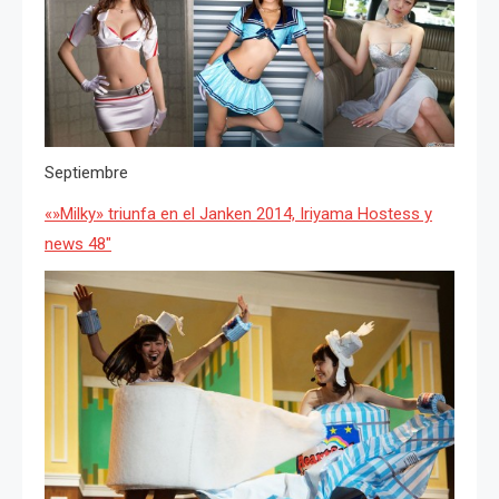
Septiembre
«»Milky» triunfa en el Janken 2014, Iriyama Hostess y
news 48″