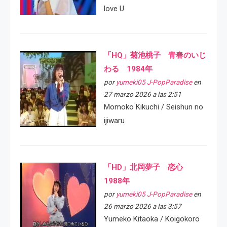
love U
「HQ」菊池桃子 青春のいじ
わる 1984年
por
yumeki05 J-PopParadise
en
27 marzo 2026 a las 2:51
Momoko Kikuchi / Seishun no
ijiwaru
「HD」北岡夢子 恋心
1988年
por
yumeki05 J-PopParadise
en
26 marzo 2026 a las 3:57
Yumeko Kitaoka / Koigokoro