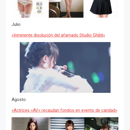
Julio
«Inminente disolución del afamado Studio Ghibli»
Agosto
«Actrices «AV» recaudan fondos en evento de caridad»