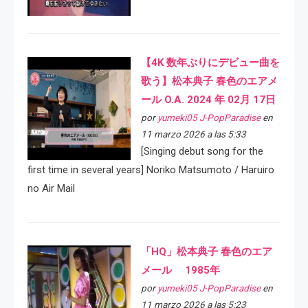
【4K 数年ぶりにデビュー曲を
歌う】松本典子 春色のエアメ
ール O.A. 2024 年 02月 17日
por
yumeki05 J-PopParadise
en
11 marzo 2026 a las 5:33
[Singing debut song for the
first time in several years] Noriko Matsumoto / Haruiro
no Air Mail
「HQ」松本典子 春色のエア
メール 1985年
por
yumeki05 J-PopParadise
en
11 marzo 2026 a las 5:23