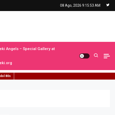
08 Ago, 2026
9:15:54 AM
ki Angels – Special Gallery at
ki.org
idol 80s