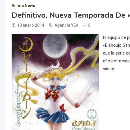
Ánime News
Definitivo, Nueva Temporada De «
8
10 enero 2014
Agencia YEA
El equipo de 
«Bishoujo Sens
que la serie c
año por medi
videos.