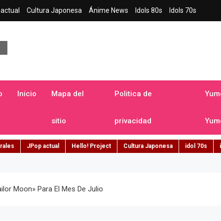
actual
Cultura Japonesa
Ánime News
Idols 80s
Idols 70s
a japonesa en español
o
Inicio
Mapa del
Politica de
Yume
sitio
privacidad
Yume
rales
JPop actual
Hello! Project
Cultura Japonesa
idol 70s
ilor Moon» Para El Mes De Julio