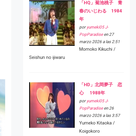
「HQ」菊池桃子 青
春のいじわる 1984
年
por
yumeki05 J-
PopParadise
en 27
marzo 2026 a las 2:51
Momoko Kikuchi /
Seishun no ijiwaru
「HD」北岡夢子 恋
心 1988年
por
yumeki05 J-
PopParadise
en 26
marzo 2026 a las 3:57
Yumeko Kitaoka /
Koigokoro