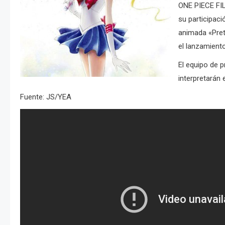
ONE PIECE F
su participaci
animada «Prett
el lanzamiento
El equipo de 
interpretarán 
Fuente: JS/YEA