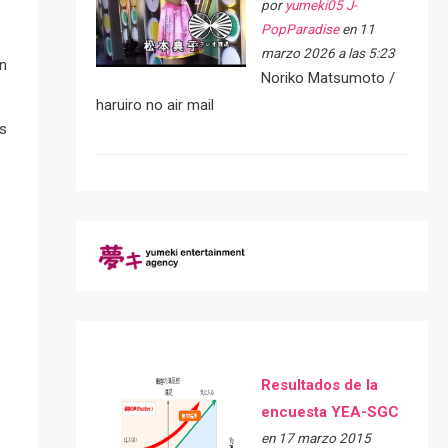
por
yumeki05 J-
PopParadise
en 11
marzo 2026 a las 5:23
on
Noriko Matsumoto /
haruiro no air mail
es
Resultados de la
encuesta YEA-SGC
en 17 marzo 2015