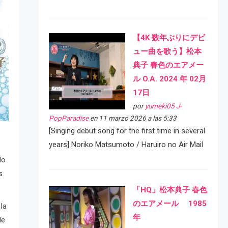
【4K 数年ぶりにデビ
ュー曲を歌う】松本
典子 春色のエアメー
ル O.A. 2024 年 02月
17日
por
yumeki05 J-
PopParadise
en 11 marzo 2026 a las 5:33
[Singing debut song for the first time in several
years] Noriko Matsumoto / Haruiro no Air Mail
do
s
「HQ」松本典子 春色
のエアメール 1985
la
年
de