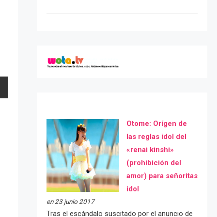
Otome: Orígen de
las reglas idol del
«renai kinshi»
(prohibición del
amor) para señoritas
idol
en 23 junio 2017
Tras el escándalo suscitado por el anuncio de