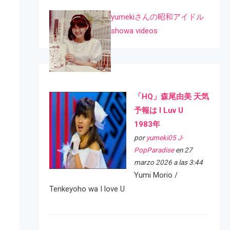
yumekiさんの昭和アイドル
showa videos
「HQ」森尾由美 天気
予報は I Luv U
1983年
por
yumeki05 J-
PopParadise
en 27
marzo 2026 a las 3:44
Yumi Morio /
Tenkeyoho wa I love U