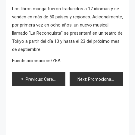
Los libros manga fueron traducidos a 17 idiomas y se
venden en más de 50 países y regiones. Adiconalmente,
por primera vez en ocho años, un nuevo musical
llamado "La Reconquista" se presentará en un teatro de
Tokyo a partir del día 13 y hasta el 23 del próximo mes
de septiembre.
Fuente:animeanime/YEA
Navegación
Previous:
Ceremonia de graduación en cierre de conciertos de verano
Next:
Promocionan vehículo «Gundam» y designan a «embajadora frutal»
de
entradas