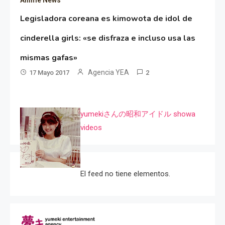
Legisladora coreana es kimowota de idol de
cinderella girls: «se disfraza e incluso usa las
mismas gafas»
Agencia YEA
17 Mayo 2017
2
yumekiさんの昭和アイドル showa
videos
El feed no tiene elementos.