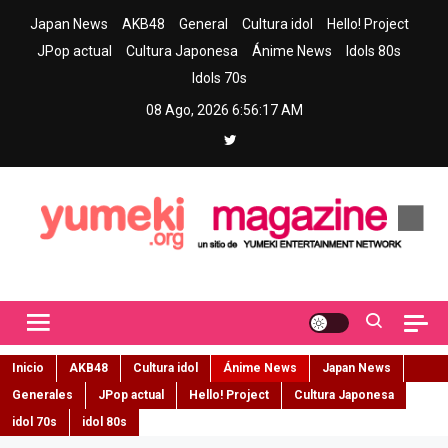
Skip
Japan News
AKB48
General
Cultura idol
Hello! Project
to
JPop actual
Cultura Japonesa
Ánime News
Idols 80s
content
Idols 70s
08 Ago, 2026
6:56:19 AM
Yumeki Magazine
Jpop y musica idol – Tu portal de jpop, movimiento idol y cultura
japonesa en español
Inicio
AKB48
Cultura idol
Ánime News
Japan News
Generales
JPop actual
Hello! Project
Cultura Japonesa
idol 70s
idol 80s