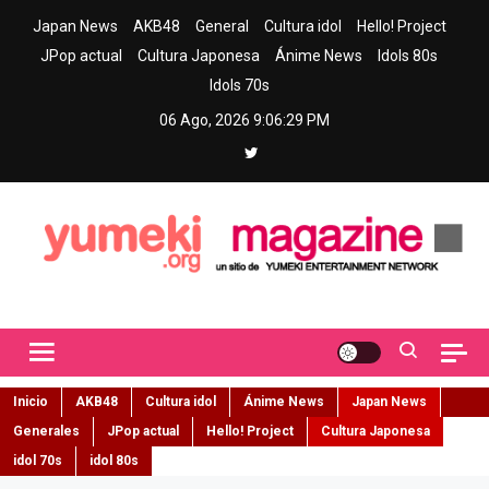
Skip
Japan News
AKB48
General
Cultura idol
Hello! Project
to
JPop actual
Cultura Japonesa
Ánime News
Idols 80s
content
Idols 70s
06 Ago, 2026
9:06:31 PM
Yumeki Magazine
Jpop y musica idol – Tu portal de jpop, movimiento idol y cultura
japonesa en español
Inicio
AKB48
Cultura idol
Ánime News
Japan News
Generales
JPop actual
Hello! Project
Cultura Japonesa
idol 70s
idol 80s