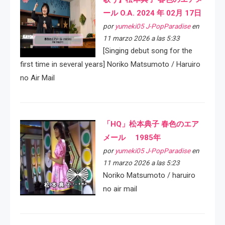
ール O.A. 2024 年 02月 17日
por
yumeki05 J-PopParadise
en
11 marzo 2026 a las 5:33
[Singing debut song for the
first time in several years] Noriko Matsumoto / Haruiro
no Air Mail
「HQ」松本典子 春色のエア
メール 1985年
por
yumeki05 J-PopParadise
en
11 marzo 2026 a las 5:23
Noriko Matsumoto / haruiro
no air mail