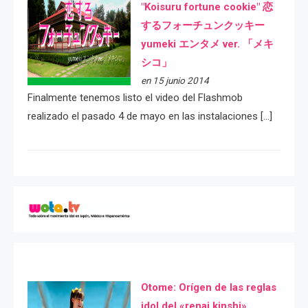
"Koisuru fortune cookie" 恋
するフォーチュンクッキー
yumeki エンタメ ver. 「メキ
シコ」
en 15 junio 2014
Finalmente tenemos listo el video del Flashmob
realizado el pasado 4 de mayo en las instalaciones […]
Otome: Orígen de las reglas
idol del «renai kinshi»