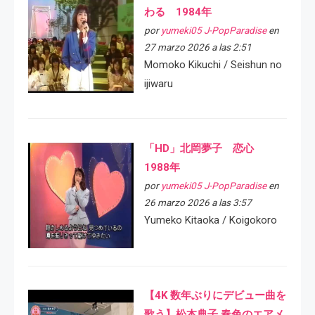
わる 1984年
por
yumeki05 J-PopParadise
en
27 marzo 2026 a las 2:51
Momoko Kikuchi / Seishun no
ijiwaru
「HD」北岡夢子 恋心
1988年
por
yumeki05 J-PopParadise
en
26 marzo 2026 a las 3:57
Yumeko Kitaoka / Koigokoro
【4K 数年ぶりにデビュー曲を
歌う】松本典子 春色のエアメ