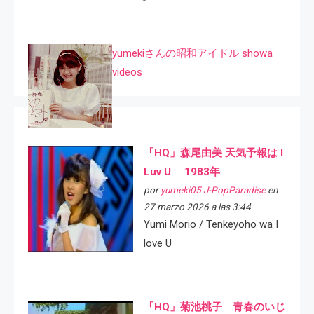
yumekiさんの昭和アイドル showa
videos
「HQ」森尾由美 天気予報は I
Luv U 1983年
por
yumeki05 J-PopParadise
en
27 marzo 2026 a las 3:44
Yumi Morio / Tenkeyoho wa I
love U
「HQ」菊池桃子 青春のいじ