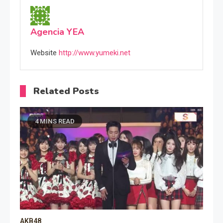
Agencia YEA
Website
http://www.yumeki.net
Related Posts
4 MINS READ
AKB48