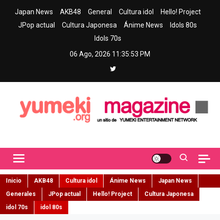
Skip
Japan News
AKB48
General
Cultura idol
Hello! Project
to
JPop actual
Cultura Japonesa
Ánime News
Idols 80s
content
Idols 70s
06 Ago, 2026
11:35:55 PM
Yumeki Magazine
Jpop y musica idol – Tu portal de jpop, movimiento idol y cultura
japonesa en español
Inicio
AKB48
Cultura idol
Ánime News
Japan News
Generales
JPop actual
Hello! Project
Cultura Japonesa
idol 70s
idol 80s