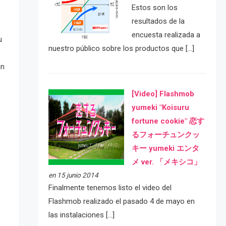
Estos son los
resultados de la
encuesta realizada a
u
nuestro público sobre los productos que […]
an
[Video] Flashmob
yumeki "Koisuru
fortune cookie" 恋す
るフォーチュンクッ
キー yumeki エンタ
メ ver. 「メキシコ」
en 15 junio 2014
Finalmente tenemos listo el video del
Flashmob realizado el pasado 4 de mayo en
las instalaciones […]