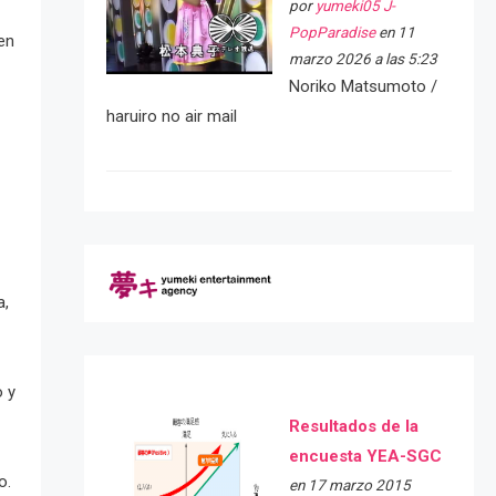
por
yumeki05 J-
PopParadise
en 11
men
marzo 2026 a las 5:23
Noriko Matsumoto /
haruiro no air mail
a,
o y
Resultados de la
encuesta YEA-SGC
o.
en 17 marzo 2015