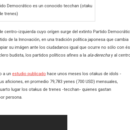
rtido Democrático es un conocido tecchan (otaku
de trenes)
de centro-izquierda cuyo orígen surge del extinto Partido Democráti
tido de la Innovación, en una tradición política japonesa que cambia
mpiar su imágen ante los ciudadanos igual que ocurre no sólo con és
lero budista, los partidos políticos afines a la
ala-derecha
y al centr
do a un
estudio publicado
hace unos meses los otakus de idols -
us aficiones, en promedio 79,783 yenes (700 USD) mensuales,
uarto lugar los otakus de trenes -tecchan- quienes gastan
or persona.