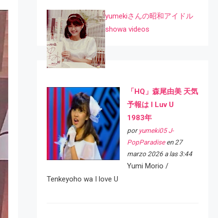
yumekiさんの昭和アイドル
showa videos
「HQ」森尾由美 天気
予報は I Luv U
1983年
por
yumeki05 J-
PopParadise
en 27
marzo 2026 a las 3:44
Yumi Morio /
Tenkeyoho wa I love U