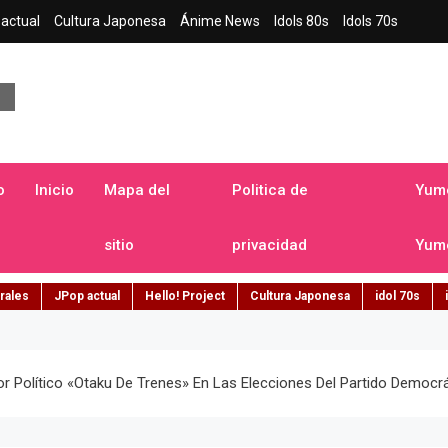
actual
Cultura Japonesa
Ánime News
Idols 80s
Idols 70s
a japonesa en español
o
Inicio
Mapa del
Politica de
Yume
sitio
privacidad
Yume
rales
JPop actual
Hello! Project
Cultura Japonesa
idol 70s
r Político «otaku De Trenes» En Las Elecciones Del Partido Democr