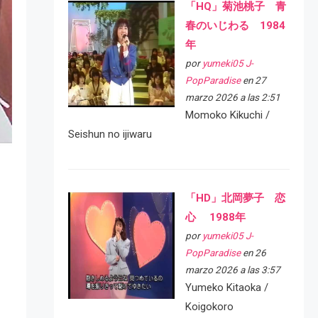
「HQ」菊池桃子 青
春のいじわる 1984
年
por
yumeki05 J-
PopParadise
en 27
marzo 2026 a las 2:51
Momoko Kikuchi /
Seishun no ijiwaru
「HD」北岡夢子 恋
心 1988年
por
yumeki05 J-
PopParadise
en 26
marzo 2026 a las 3:57
Yumeko Kitaoka /
Koigokoro