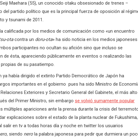
a Seiji Maehara (55), un conocido otaku obsesionado de trenes –
o del partido político que es la principal fuerza de oposición al régi
to y tsunami de 2011.
da calificada por los medios de comunicación como «un encuentro
tsu-ota
contra un
doru-ota
» ha sido noticia en los medios japoneses
bos participantes no ocultan su afición sino que incluso se
n de ésta, apareciendo públicamente en eventos o realizando las
 propias de su pasatiempo.
 ya había dirigido el extinto Partido Democrático de Japón ha
rgos importantes en el gobierno pues ha sido Ministro de Economí
 Relaciones Exteriores y Secretario General del Gabinete, el más alto
ués del Primer Ministro, sin embargo
se volvió sumamente popular
s múltiples apariciones ante la prensa durante la crisis del terremot
dar explicaciones sobre el estado de la planta nuclear de Fukushima,
al salir en tv a todas horas día y noche en twitter los usuarios
ero
, siendo
nero
la palabra japonesa para pedir que durmiera un poc