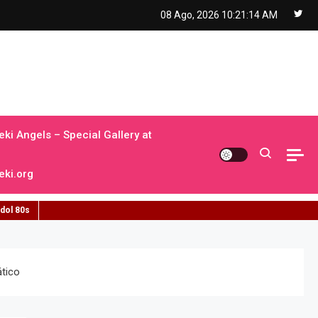
08 Ago, 2026
10:21:15 AM
ki Angels – Special Gallery at
ki.org
idol 80s
ático