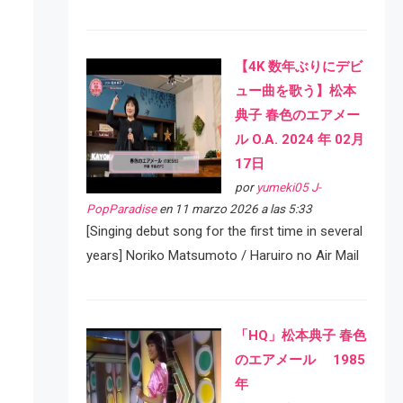
【4K 数年ぶりにデビ
ュー曲を歌う】松本
典子 春色のエアメー
ル O.A. 2024 年 02月
17日
por
yumeki05 J-
PopParadise
en 11 marzo 2026 a las 5:33
[Singing debut song for the first time in several
years] Noriko Matsumoto / Haruiro no Air Mail
「HQ」松本典子 春色
のエアメール 1985
年