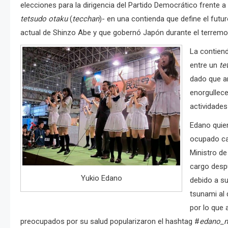
elecciones para la dirigencia del Partido Democrático frente 
tetsudo otaku
(
tecchan
)- en una contienda que define el futur
actual de Shinzo Abe y que gobernó Japón durante el terremo
La contien
entre un
te
dado que am
enorgullece
actividades
Edano quien
ocupado ca
Ministro de
cargo desp
Yukio Edano
debido a su
tsunami al 
por lo que 
preocupados por su salud popularizaron el hashtag #
edano_n