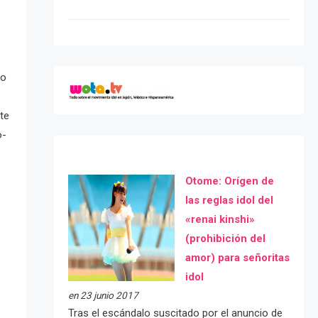
co
te
o-
Otome: Orígen de
las reglas idol del
«renai kinshi»
(prohibición del
amor) para señoritas
idol
en 23 junio 2017
Tras el escándalo suscitado por el anuncio de