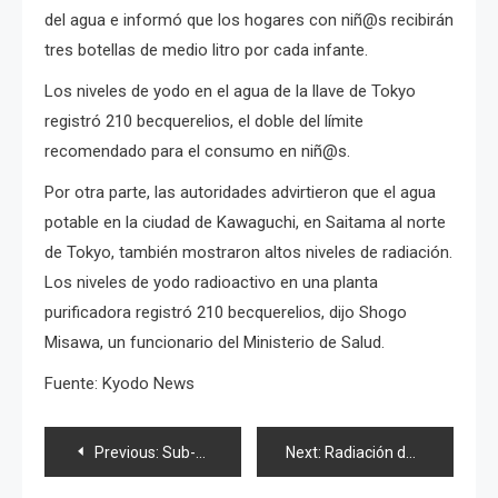
del agua e informó que los hogares con niñ@s recibirán
tres botellas de medio litro por cada infante.
Los niveles de yodo en el agua de la llave de Tokyo
registró 210 becquerelios, el doble del límite
recomendado para el consumo en niñ@s.
Por otra parte, las autoridades advirtieron que el agua
potable en la ciudad de Kawaguchi, en Saitama al norte
de Tokyo, también mostraron altos niveles de radiación.
Los niveles de yodo radioactivo en una planta
purificadora registró 210 becquerelios, dijo Shogo
Misawa, un funcionario del Ministerio de Salud.
Fuente: Kyodo News
Navegación
Previous:
Sub-unit «Not Yet» de AKB48, primer lugar en ventas
Next:
Radiación de Fukushima da la vuelta al mundo; No hay riesgos a la salud