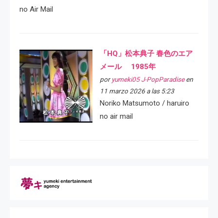
no Air Mail
「HQ」松本典子 春色のエア
メール 1985年
por
yumeki05 J-PopParadise
en
11 marzo 2026 a las 5:23
Noriko Matsumoto / haruiro
no air mail