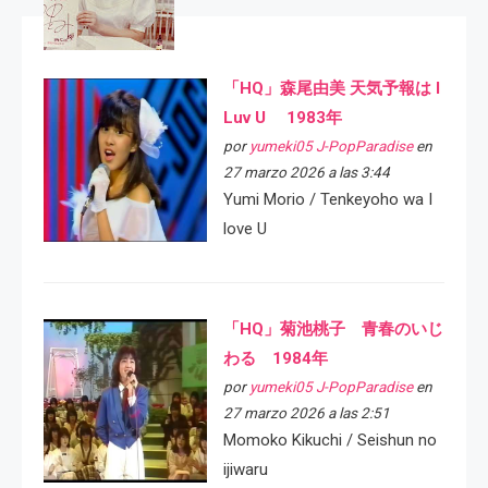
「HQ」森尾由美 天気予報は I
Luv U 1983年
por
yumeki05 J-PopParadise
en
27 marzo 2026 a las 3:44
Yumi Morio / Tenkeyoho wa I
love U
「HQ」菊池桃子 青春のいじ
わる 1984年
por
yumeki05 J-PopParadise
en
27 marzo 2026 a las 2:51
Momoko Kikuchi / Seishun no
ijiwaru