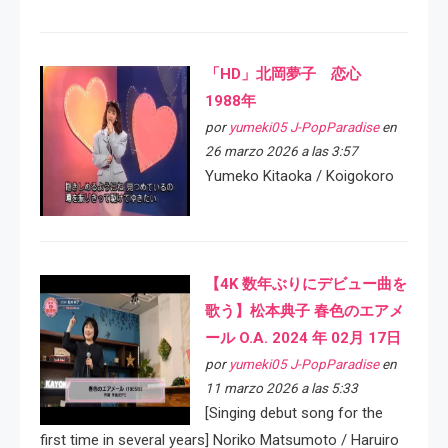
「HD」北岡夢子 恋心
1988年
por
yumeki05 J-PopParadise
en
26 marzo 2026 a las 3:57
Yumeko Kitaoka / Koigokoro
【4K 数年ぶりにデビュー曲を
歌う】松本典子 春色のエアメ
ール O.A. 2024 年 02月 17日
por
yumeki05 J-PopParadise
en
11 marzo 2026 a las 5:33
[Singing debut song for the
first time in several years] Noriko Matsumoto / Haruiro