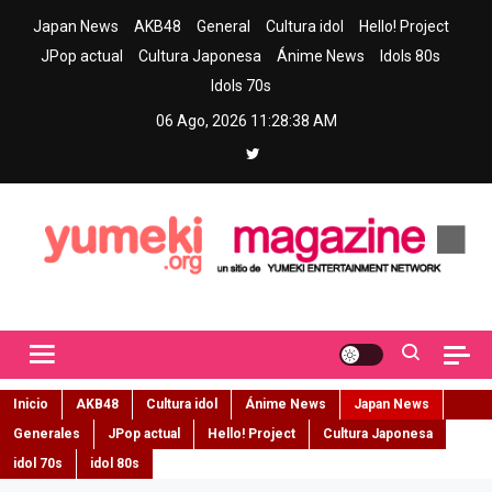
Skip
Japan News
AKB48
General
Cultura idol
Hello! Project
to
JPop actual
Cultura Japonesa
Ánime News
Idols 80s
content
Idols 70s
06 Ago, 2026
11:28:39 AM
Yumeki Magazine
Jpop y musica idol – Tu portal de jpop, movimiento idol y cultura
japonesa en español
Inicio
AKB48
Cultura idol
Ánime News
Japan News
Generales
JPop actual
Hello! Project
Cultura Japonesa
idol 70s
idol 80s