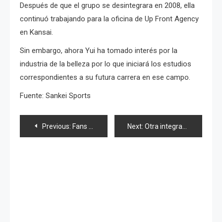
Después de que el grupo se desintegrara en 2008, ella
continuó trabajando para la oficina de Up Front Agency
en Kansai.
Sin embargo, ahora Yui ha tomado interés por la
industria de la belleza por lo que iniciará los estudios
correspondientes a su futura carrera en ese campo.
Fuente: Sankei Sports
Navegación
Previous:
Fans de AKB48 arrestados por falsificación
Next:
Otra integrante que no cumple las reglas en AKB48
de
entradas