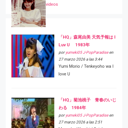
videos
「HQ」森尾由美 天気予報は I
Luv U 1983年
por
yumeki05 J-PopParadise
en
27 marzo 2026 a las 3:44
Yumi Morio / Tenkeyoho wa I
love U
「HQ」菊池桃子 青春のいじ
わる 1984年
por
yumeki05 J-PopParadise
en
27 marzo 2026 a las 2:51