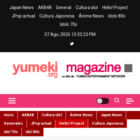
Skip
Japan News
AKB48
General
Cultura idol
Hello! Project
to
JPop actual
Cultura Japonesa
Ánime News
Idols 80s
content
Idols 70s
07 Ago, 2026
10:32:25 PM
Yumeki Magazine
Jpop y musica idol – Tu portal de jpop, movimiento idol y cultura
japonesa en español
Inicio
AKB48
Cultura idol
Ánime News
Japan News
Generales
JPop actual
Hello! Project
Cultura Japonesa
idol 70s
idol 80s