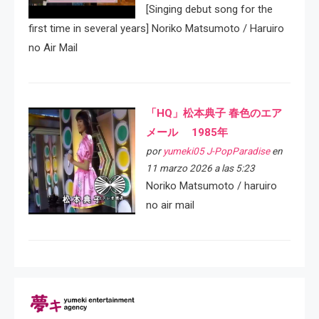
[Singing debut song for the
first time in several years] Noriko Matsumoto / Haruiro
no Air Mail
「HQ」松本典子 春色のエア
メール 1985年
por
yumeki05 J-PopParadise
en
11 marzo 2026 a las 5:23
Noriko Matsumoto / haruiro
no air mail