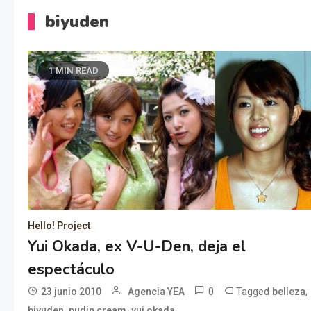
biyuden
1 MIN READ
Hello! Project
Yui Okada, ex V-U-Den, deja el
espectáculo
0
Tagged
,
23 junio 2010
Agencia YEA
belleza
,
,
biyuden
pudin cream
yui okada