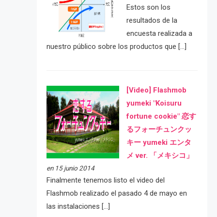
Estos son los
resultados de la
encuesta realizada a
nuestro público sobre los productos que […]
[Video] Flashmob
yumeki "Koisuru
fortune cookie" 恋す
るフォーチュンクッ
キー yumeki エンタ
メ ver. 「メキシコ」
en 15 junio 2014
Finalmente tenemos listo el video del
Flashmob realizado el pasado 4 de mayo en
las instalaciones […]