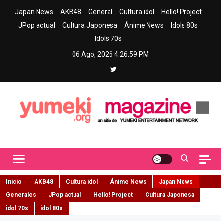
Skip
Japan News
AKB48
General
Cultura idol
Hello! Project
to
JPop actual
Cultura Japonesa
Ánime News
Idols 80s
content
Idols 70s
06 Ago, 2026
4:27:01 PM
Yumeki Magazine
Jpop y musica idol – Tu portal de jpop, movimiento idol y cultura
japonesa en español
Inicio
AKB48
Cultura idol
Ánime News
Japan News
Generales
JPop actual
Hello! Project
Cultura Japonesa
idol 70s
idol 80s