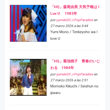
「HQ」森尾由美 天気予報は I
Luv U 1983年
por
yumeki05 J-PopParadise
en
27 marzo 2026 a las 3:44
Yumi Morio / Tenkeyoho wa I
love U
「HQ」菊池桃子 青春のいじ
わる 1984年
por
yumeki05 J-PopParadise
en
27 marzo 2026 a las 2:51
Momoko Kikuchi / Seishun no
ijiwaru