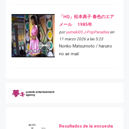
「HQ」松本典子 春色のエア
メール 1985年
por
yumeki05 J-PopParadise
en
11 marzo 2026 a las 5:23
Noriko Matsumoto / haruiro
no air mail
Resultados de la encuesta