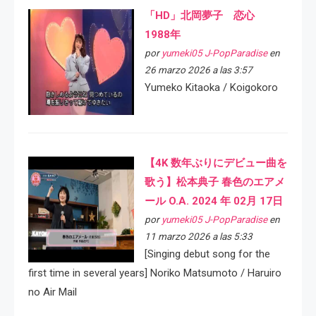
「HD」北岡夢子 恋心
1988年
por
yumeki05 J-PopParadise
en
26 marzo 2026 a las 3:57
Yumeko Kitaoka / Koigokoro
【4K 数年ぶりにデビュー曲を
歌う】松本典子 春色のエアメ
ール O.A. 2024 年 02月 17日
por
yumeki05 J-PopParadise
en
11 marzo 2026 a las 5:33
[Singing debut song for the
first time in several years] Noriko Matsumoto / Haruiro
no Air Mail