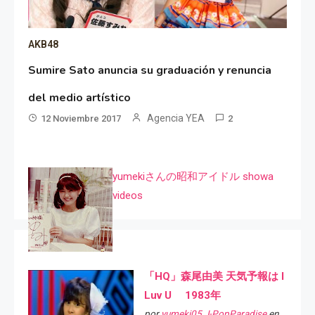
AKB48
Sumire Sato anuncia su graduación y renuncia
del medio artístico
Agencia YEA
12 Noviembre 2017
2
yumekiさんの昭和アイドル showa
videos
「HQ」森尾由美 天気予報は I
Luv U 1983年
por
yumeki05 J-PopParadise
en