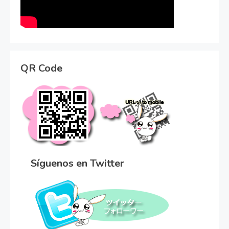
QR Code
Síguenos en Twitter