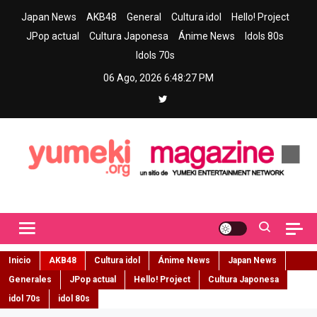
Skip
Japan News
AKB48
General
Cultura idol
Hello! Project
to
JPop actual
Cultura Japonesa
Ánime News
Idols 80s
content
Idols 70s
06 Ago, 2026
6:48:28 PM
Yumeki Magazine
Jpop y musica idol – Tu portal de jpop, movimiento idol y cultura
japonesa en español
Inicio
AKB48
Cultura idol
Ánime News
Japan News
Generales
JPop actual
Hello! Project
Cultura Japonesa
idol 70s
idol 80s