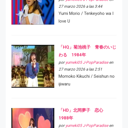
27 marzo 2026 a las 3:44
Yumi Morio / Tenkeyoho wa I
love U
「HQ」菊池桃子 青春のいじ
わる 1984年
por
yumeki05 J-PopParadise
en
27 marzo 2026 a las 2:51
Momoko Kikuchi / Seishun no
ijiwaru
「HD」北岡夢子 恋心
1988年
por
yumeki05 J-PopParadise
en