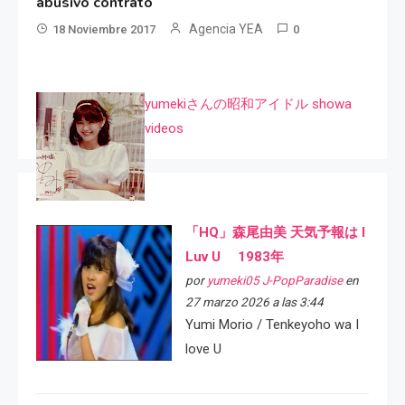
abusivo contrato
Agencia YEA
18 Noviembre 2017
0
yumekiさんの昭和アイドル showa
videos
「HQ」森尾由美 天気予報は I
Luv U 1983年
por
yumeki05 J-PopParadise
en
27 marzo 2026 a las 3:44
Yumi Morio / Tenkeyoho wa I
love U