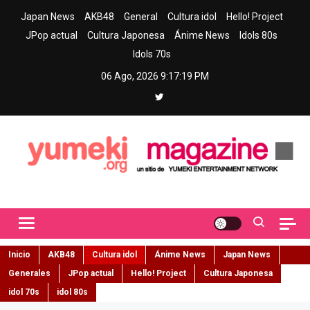
Skip
Japan News
AKB48
General
Cultura idol
Hello! Project
to
JPop actual
Cultura Japonesa
Ánime News
Idols 80s
content
Idols 70s
06 Ago, 2026
9:17:20 PM
Yumeki Magazine
Jpop y musica idol – Tu portal de jpop, movimiento idol y cultura
japonesa en español
Inicio
AKB48
Cultura idol
Ánime News
Japan News
Generales
JPop actual
Hello! Project
Cultura Japonesa
idol 70s
idol 80s