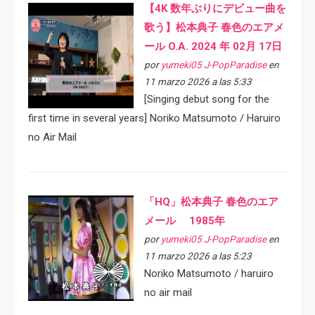
【4K 数年ぶりにデビュー曲を
歌う】松本典子 春色のエアメ
ール O.A. 2024 年 02月 17日
por
yumeki05 J-PopParadise
en
11 marzo 2026 a las 5:33
[Singing debut song for the
first time in several years] Noriko Matsumoto / Haruiro
no Air Mail
「HQ」松本典子 春色のエア
メール 1985年
por
yumeki05 J-PopParadise
en
11 marzo 2026 a las 5:23
Noriko Matsumoto / haruiro
no air mail