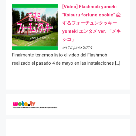
[Video] Flashmob yumeki
"Koisuru fortune cookie" 恋
するフォーチュンクッキー
yumeki エンタメ ver. 「メキ
シコ」
en 15 junio 2014
Finalmente tenemos listo el video del Flashmob
realizado el pasado 4 de mayo en las instalaciones […]