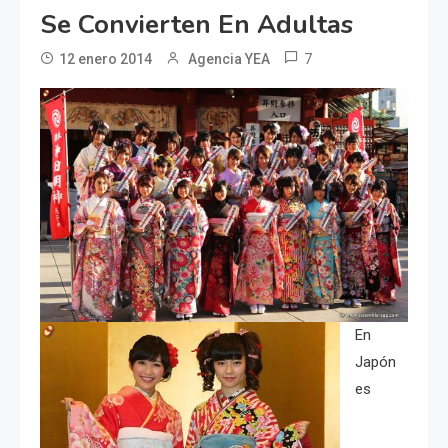
Se Convierten En Adultas
7
12 enero 2014
Agencia YEA
En
Japón
es