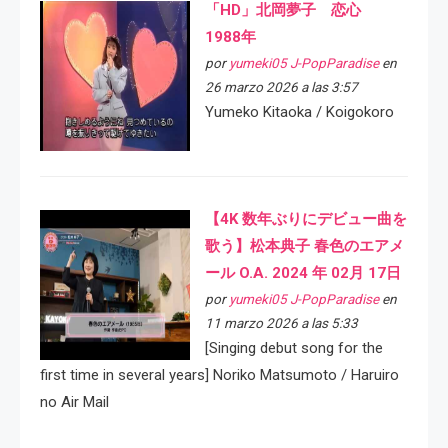
「HD」北岡夢子 恋心
1988年
por
yumeki05 J-PopParadise
en
26 marzo 2026 a las 3:57
Yumeko Kitaoka / Koigokoro
【4K 数年ぶりにデビュー曲を
歌う】松本典子 春色のエアメ
ール O.A. 2024 年 02月 17日
por
yumeki05 J-PopParadise
en
11 marzo 2026 a las 5:33
[Singing debut song for the
first time in several years] Noriko Matsumoto / Haruiro
no Air Mail