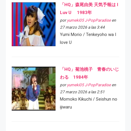
「HQ」森尾由美 天気予報は I
Luv U 1983年
por
yumeki05 J-PopParadise
en
27 marzo 2026 a las 3:44
Yumi Morio / Tenkeyoho wa I
love U
「HQ」菊池桃子 青春のいじ
わる 1984年
por
yumeki05 J-PopParadise
en
27 marzo 2026 a las 2:51
Momoko Kikuchi / Seishun no
ijiwaru