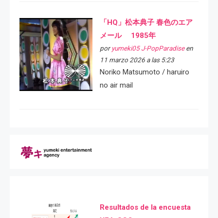
「HQ」松本典子 春色のエア
メール 1985年
por
yumeki05 J-PopParadise
en
11 marzo 2026 a las 5:23
Noriko Matsumoto / haruiro
no air mail
Resultados de la encuesta