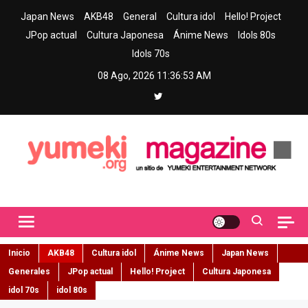
Skip
Japan News
AKB48
General
Cultura idol
Hello! Project
to
JPop actual
Cultura Japonesa
Ánime News
Idols 80s
content
Idols 70s
08 Ago, 2026
11:36:55 AM
Yumeki Magazine
Jpop y musica idol – Tu portal de jpop, movimiento idol y cultura
japonesa en español
Inicio
AKB48
Cultura idol
Ánime News
Japan News
Generales
JPop actual
Hello! Project
Cultura Japonesa
idol 70s
idol 80s