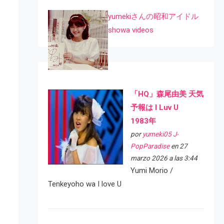
yumekiさんの昭和アイドル
showa videos
「HQ」森尾由美 天気
予報は I Luv U
1983年
por
yumeki05 J-
PopParadise
en 27
marzo 2026 a las 3:44
Yumi Morio /
Tenkeyoho wa I love U