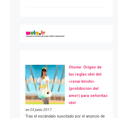
Otome: Orígen de
las reglas idol del
«renai kinshi»
(prohibición del
amor) para señoritas
idol
en 23 junio 2017
Tras el escándalo suscitado por el anuncio de