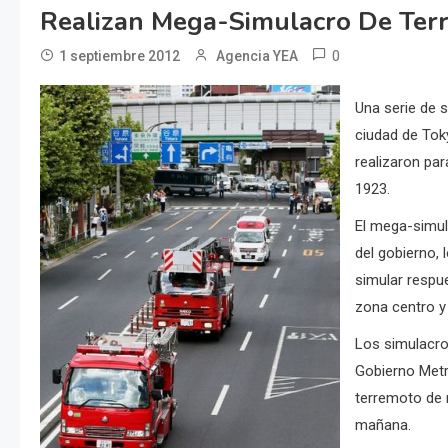
Realizan Mega-Simulacro De Ter
0
1 septiembre 2012
Agencia YEA
Una serie de s
ciudad de Tok
realizaron p
1923.
El mega-simula
del gobierno, 
simular respue
zona centro y
Los simulacro
Gobierno Metr
terremoto de m
mañana.