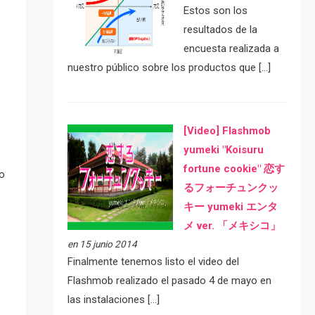
Estos son los
resultados de la
encuesta realizada a
nuestro público sobre los productos que […]
[Video] Flashmob
yumeki "Koisuru
fortune cookie" 恋す
to
るフォーチュンクッ
キー yumeki エンタ
メ ver. 「メキシコ」
en 15 junio 2014
Finalmente tenemos listo el video del
Flashmob realizado el pasado 4 de mayo en
las instalaciones […]