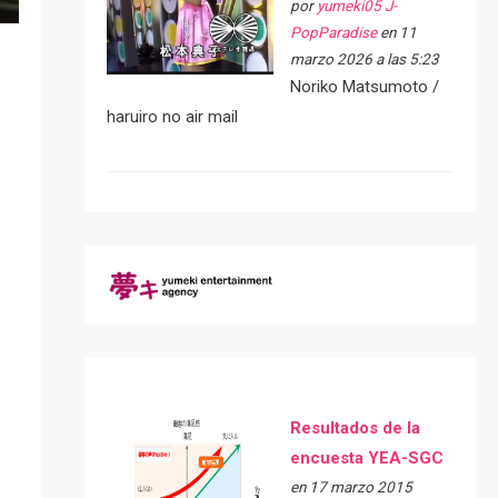
por
yumeki05 J-
PopParadise
en 11
marzo 2026 a las 5:23
Noriko Matsumoto /
haruiro no air mail
Resultados de la
encuesta YEA-SGC
en 17 marzo 2015