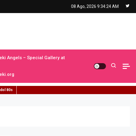
08 Ago, 2026
9:34:25 AM
ki Angels – Special Gallery at
ki.org
idol 80s