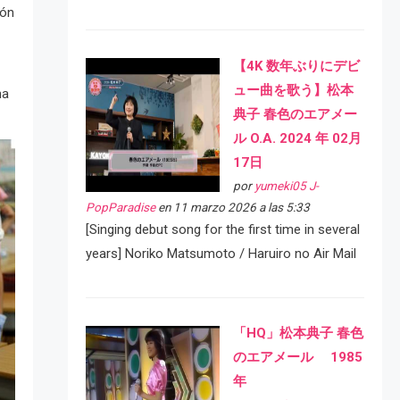
ión
【4K 数年ぶりにデビ
ュー曲を歌う】松本
na
典子 春色のエアメー
ル O.A. 2024 年 02月
17日
por
yumeki05 J-
PopParadise
en 11 marzo 2026 a las 5:33
[Singing debut song for the first time in several
years] Noriko Matsumoto / Haruiro no Air Mail
「HQ」松本典子 春色
のエアメール 1985
年