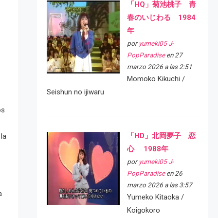
「HQ」菊池桃子 青
春のいじわる 1984
年
por
yumeki05 J-
PopParadise
en 27
marzo 2026 a las 2:51
Momoko Kikuchi /
Seishun no ijiwaru
os
「HD」北岡夢子 恋
la
心 1988年
por
yumeki05 J-
PopParadise
en 26
marzo 2026 a las 3:57
a
Yumeko Kitaoka /
Koigokoro