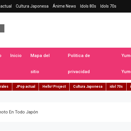
actual
Cultura Japonesa
Ánime News
Idols 80s
Idols 70s
a japonesa en español
o
Inicio
Mapa del
Politica de
Yume
sitio
privacidad
Yume
rales
JPop actual
Hello! Project
Cultura Japonesa
idol 70s
moto En Todo Japón