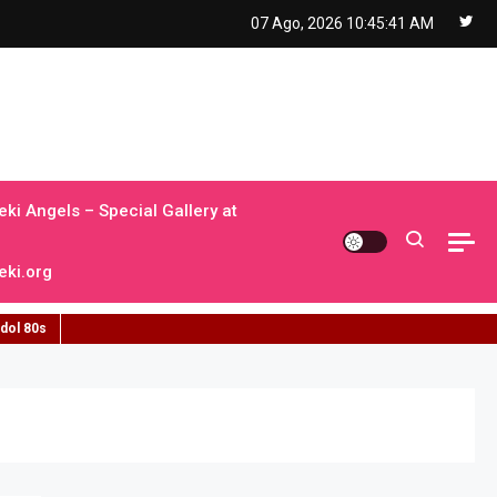
07 Ago, 2026
10:45:42 AM
ki Angels – Special Gallery at
ki.org
idol 80s