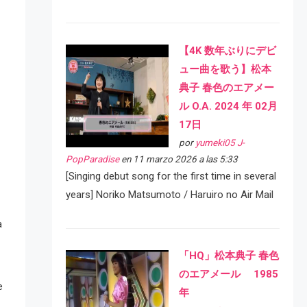
【4K 数年ぶりにデビ
ュー曲を歌う】松本
典子 春色のエアメー
ル O.A. 2024 年 02月
17日
por
yumeki05 J-
PopParadise
en 11 marzo 2026 a las 5:33
[Singing debut song for the first time in several
years] Noriko Matsumoto / Haruiro no Air Mail
a
「HQ」松本典子 春色
のエアメール 1985
e
年