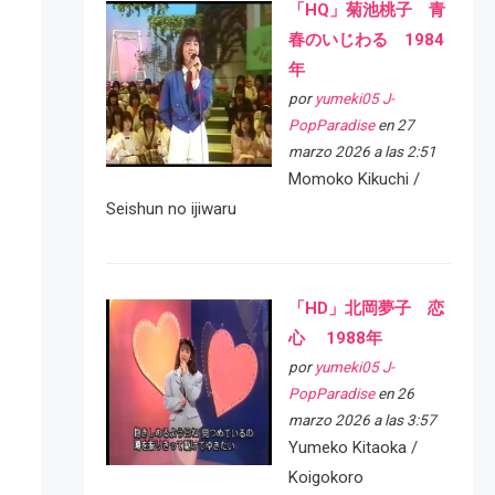
「HQ」菊池桃子 青
春のいじわる 1984
年
por
yumeki05 J-
PopParadise
en 27
marzo 2026 a las 2:51
Momoko Kikuchi /
Seishun no ijiwaru
「HD」北岡夢子 恋
心 1988年
por
yumeki05 J-
PopParadise
en 26
marzo 2026 a las 3:57
Yumeko Kitaoka /
Koigokoro