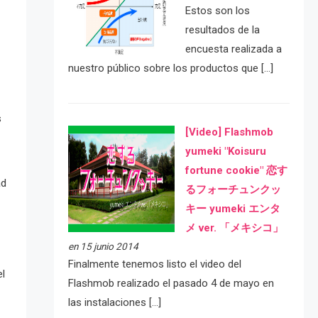
Estos son los
resultados de la
encuesta realizada a
nuestro público sobre los productos que […]
s
[Video] Flashmob
yumeki "Koisuru
fortune cookie" 恋す
ad
るフォーチュンクッ
キー yumeki エンタ
メ ver. 「メキシコ」
en 15 junio 2014
Finalmente tenemos listo el video del
el
Flashmob realizado el pasado 4 de mayo en
las instalaciones […]