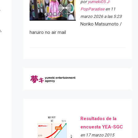
por
yumeki05 J-
PopParadise
en 11
marzo 2026 a las 5:23
Noriko Matsumoto /
,
haruiro no air mail
Resultados de la
encuesta YEA-SGC
en 17 marzo 2015