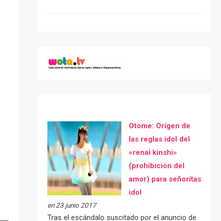
Otome: Orígen de
las reglas idol del
«renai kinshi»
(prohibición del
amor) para señoritas
idol
en 23 junio 2017
Tras el escándalo suscitado por el anuncio de