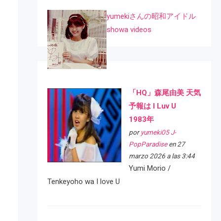
yumekiさんの昭和アイドル
showa videos
「HQ」森尾由美 天気
予報は I Luv U
1983年
por
yumeki05 J-
PopParadise
en 27
marzo 2026 a las 3:44
Yumi Morio /
Tenkeyoho wa I love U