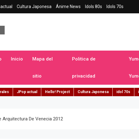
actual
Cultura Japonesa
Ánime News
Idols 80s
Idols 70s
a japonesa en español
o
Inicio
Mapa del
Politica de
Yume
sitio
privacidad
Yume
rales
JPop actual
Hello! Project
Cultura Japonesa
idol 70s
e Arquitectura De Venecia 2012