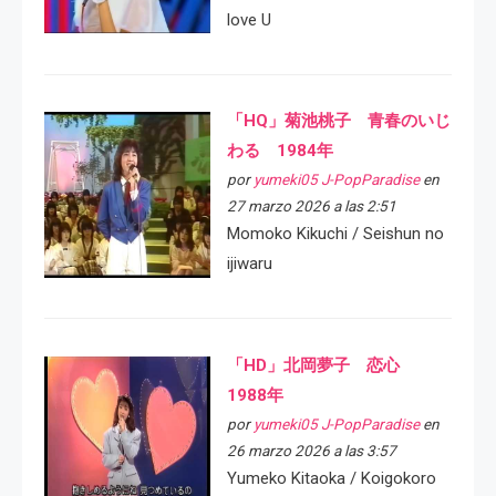
love U
「HQ」菊池桃子 青春のいじ
わる 1984年
por
yumeki05 J-PopParadise
en
27 marzo 2026 a las 2:51
Momoko Kikuchi / Seishun no
ijiwaru
「HD」北岡夢子 恋心
1988年
por
yumeki05 J-PopParadise
en
26 marzo 2026 a las 3:57
Yumeko Kitaoka / Koigokoro