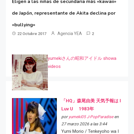
Eligen a las niñas de secundaria más «kawaii»
de Japón, representante de Akita declina por
«bullying»
Agencia YEA
22 Octubre 2017
2
yumekiさんの昭和アイドル showa
videos
「HQ」森尾由美 天気予報は I
Luv U 1983年
por
yumeki05 J-PopParadise
en
27 marzo 2026 a las 3:44
Yumi Morio / Tenkeyoho wa I