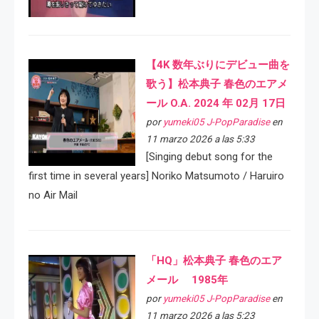
【4K 数年ぶりにデビュー曲を
歌う】松本典子 春色のエアメ
ール O.A. 2024 年 02月 17日
por
yumeki05 J-PopParadise
en
11 marzo 2026 a las 5:33
[Singing debut song for the
first time in several years] Noriko Matsumoto / Haruiro
no Air Mail
「HQ」松本典子 春色のエア
メール 1985年
por
yumeki05 J-PopParadise
en
11 marzo 2026 a las 5:23