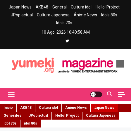
Skip
Japan News
AKB48
General
Cultura idol
Hello! Project
to
JPop actual
Cultura Japonesa
Ánime News
Idols 80s
content
Idols 70s
10 Ago, 2026
10:41:00 AM
Yumeki Magazine
Jpop y musica idol – Tu portal de jpop, movimiento idol y cultura
japonesa en español
Inicio
AKB48
Cultura idol
Ánime News
Japan News
Generales
JPop actual
Hello! Project
Cultura Japonesa
idol 70s
idol 80s