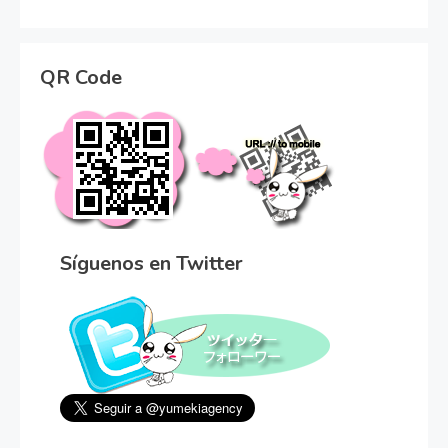
QR Code
Síguenos en Twitter