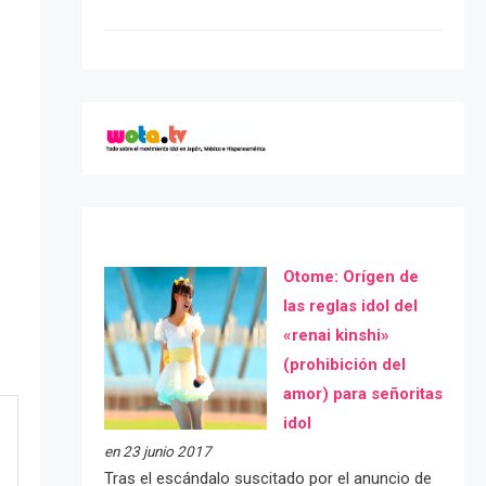
Otome: Orígen de
las reglas idol del
«renai kinshi»
(prohibición del
amor) para señoritas
idol
en 23 junio 2017
Tras el escándalo suscitado por el anuncio de