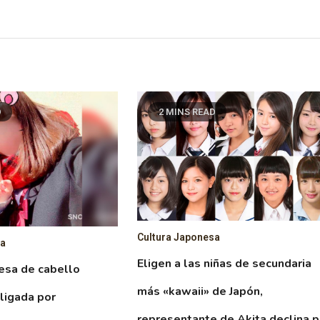
D
2 MINS READ
Cultura Japonesa
sa
Eligen a las niñas de secundaria
esa de cabello
más «kawaii» de Japón,
ligada por
representante de Akita declina p