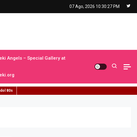
07 Ago, 2026
10:30:29 PM
ki Angels – Special Gallery at
ki.org
idol 80s