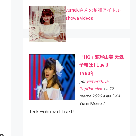
yumekiさんの昭和アイドル
showa videos
「HQ」森尾由美 天気
予報は I Luv U
1983年
por
yumeki05 J-
PopParadise
en 27
marzo 2026 a las 3:44
Yumi Morio /
Tenkeyoho wa I love U
go