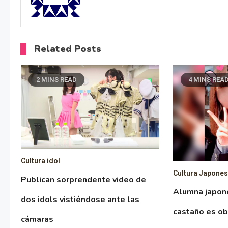
Related Posts
2 MINS READ
4 MINS REA
Cultura idol
Cultura Japone
Publican sorprendente video de
Alumna japon
dos idols vistiéndose ante las
castaño es ob
cámaras