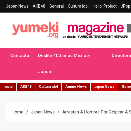
Skip
Japan News
AKB48
General
Cultura idol
Hello! Project
JPop 
to
content
Yumeki Magazine
Jpop y musica idol – Tu portal de jpop, movimiento idol y cultur
Contacto
Desfile 400 años Mexico-
Directori
Japon
Inicio
AKB48
Cultura idol
Ánime News
Japan News
Gene
Home
Japan News
Arrestan A Hombre Por Golpear A S