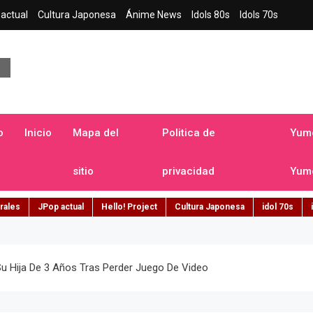
actual
Cultura Japonesa
Ánime News
Idols 80s
Idols 70s
a japonesa en español
o
Inicio
Mapa del
Politica de
Yume
sitio
privacidad
Yume
rales
JPop actual
Hello! Project
Cultura Japonesa
idol 70s
u Hija De 3 Años Tras Perder Juego De Video