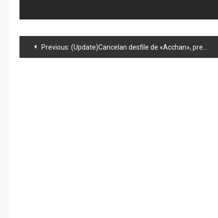
Navegación
Previous:
(Update)Cancelan desfile de «Acchan», preparativos en Tokyo Dome y «dulce» CM de Oshima
de
entradas