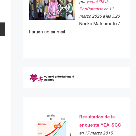
por
yumeki05 J-
PopParadise
en 11
marzo 2026 a las 5:23
Noriko Matsumoto /
haruiro no air mail
Resultados de la
encuesta YEA-SGC
en 17 marzo 2015