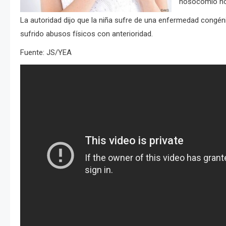
nosocomio
no
La autoridad dijo que la niña sufre de una enfermedad congén
sufrido abusos físicos con anterioridad.
Fuente: JS/YEA