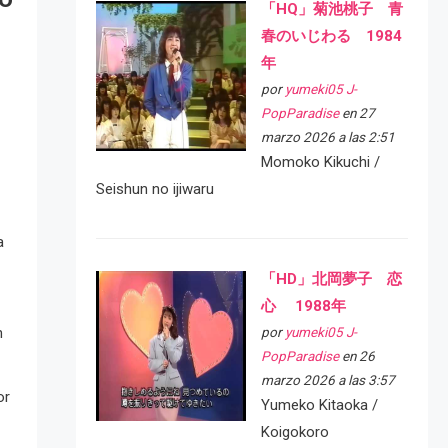
「HQ」菊池桃子 青
春のいじわる 1984
年
por
yumeki05 J-
PopParadise
en 27
marzo 2026 a las 2:51
Momoko Kikuchi /
Seishun no ijiwaru
a
「HD」北岡夢子 恋
心 1988年
n
por
yumeki05 J-
PopParadise
en 26
marzo 2026 a las 3:57
or
Yumeko Kitaoka /
Koigokoro