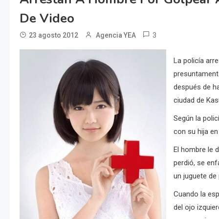
De Video
3
23 agosto 2012
Agencia YEA
La policía ar
presuntamente
después de hab
ciudad de Kasu
Según la poli
con su hija e
El hombre l
e d
perdió, se en
un juguete de 
Cuando la esp
del ojo izquie